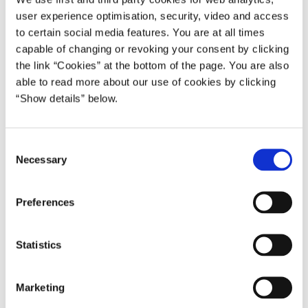
user experience optimisation, security, video and access
to certain social media features. You are at all times
capable of changing or revoking your consent by clicking
Foto: Les Kaner
the link “Cookies” at the bottom of the page. You are also
able to read more about our use of cookies by clicking
“Show details” below.
Efter en længere periode med stadig flere personer i
kontanthjælpssystemet, ser det nu ud til, at udviklingen er
C
vendt. Antallet er faldet med 4.000 personer fra april til
Necessary
o
september 2016.
n
s
Beskæftigelsesministeriet har undersøgt udviklingen i
Preferences
e
antallet af personer i kontanthjælpssystemet siden januar
n
2012.
t
Statistics
I april 2016 var der var omkring 160.500 personer på
S
kontanthjælp, uddannelseshjælp og integrationsydelse,
e
Marketing
mens der seks måneder senere var i alt ca. 156.600
l