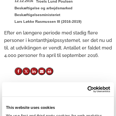
12.12.2016
Troels Lund Poulsen
Beskæftigelse og arbejdsmarked
Beskæftigelsesministeriet
Lars Løkke Rasmussen III (2016-2019)
Efter en længere periode med stadig flere
personer i kontanthjælpssystemet, ser det nu ud
til, at udviklingen er vendt. Antallet er faldet med
4.000 personer fra april til september 2016.
Del på Facebook
Del på X (Twitter)
Del på LinkedIn
Send email
Print
This website uses cookies
We use first and third party cookies for web analytics,