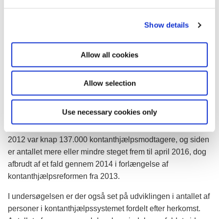
e
personer i kontanthjælpssystemet. Faldet er sket parallelt
c
med, at kontanthjælpsloftet trådte i kraft, og efter en
Show details
t
periode på 14 måneder, hvor antallet steg fra ca. 153.300
i
til 160.500 personer.
o
Allow all cookies
"Nu knækker kurven, og jeg er ikke et sekund i tvivl om, at
n
kontanthjælpsloftet kan aflæses i de tal, der heldigvis nu
går den rigtige vej," siger beskæftigelsesminister Troels
Allow selection
Lund Poulsen.
Use necessary cookies only
Set over en længere periode er der sket en kraftig stigning
i antallet af personer i kontanthjælpssystemet. I januar
2012 var knap 137.000 kontanthjælpsmodtagere, og siden
er antallet mere eller mindre steget frem til april 2016, dog
afbrudt af et fald gennem 2014 i forlængelse af
kontanthjælpsreformen fra 2013.
I undersøgelsen er der også set på udviklingen i antallet af
personer i kontanthjælpssystemet fordelt efter herkomst.