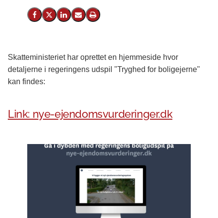
Del på Facebook
Del på X (Twitter)
Del på LinkedIn
Send email
Print
Skatteministeriet har oprettet en hjemmeside hvor
detaljerne i regeringens udspil "Tryghed for boligejerne"
kan findes:
Link: nye-ejendomsvurderinger.dk