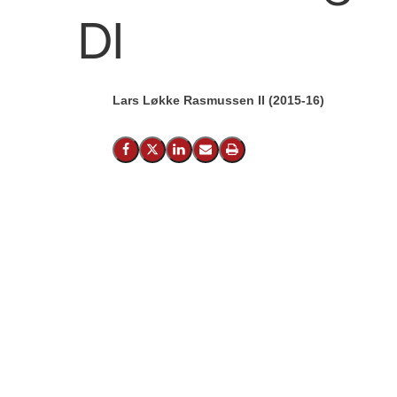
DI
Lars Løkke Rasmussen II (2015-16)
Del på Facebook
Del på X (Twitter)
Del på LinkedIn
Send email
Print