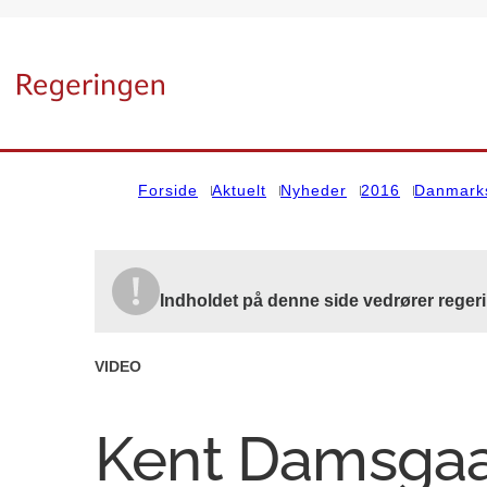
Gå til forsiden
Forside
Aktuelt
Nyheder
2016
Danmarks
Indholdet på denne side vedrører reger
VIDEO
Kent Damsgaar