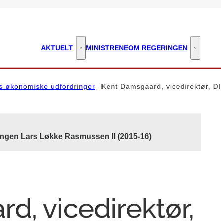
AKTUELT
MINISTRENE
OM REGERINGEN
Aktuelt - Flere links
Om regeri
 økonomiske udfordringer
Kent Damsgaard, vicedirektør, DI
ingen Lars Løkke Rasmussen II (2015-16)
d, vicedirektør,