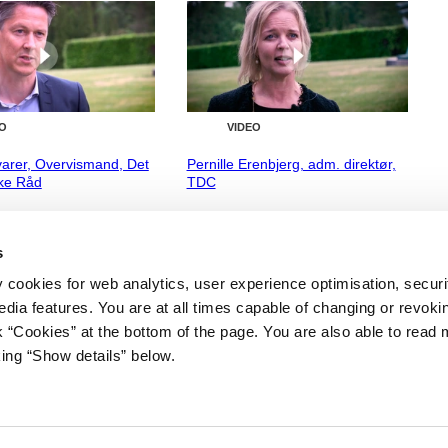
O
VIDEO
varer, Overvismand, Det
Pernille Erenbjerg, adm. direktør,
ke Råd
TDC
 Løkke Rasmussen II (2015-
Lars Løkke Rasmussen II (2015-
16)
s
y cookies for web analytics, user experience optimisation, securi
edia features. You are at all times capable of changing or revoki
nk “Cookies” at the bottom of the page. You are also able to read
king “Show details” below.
iet
Regeringen på X
s Gård 11
avn K