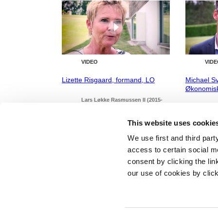
VIDEO
VIDE
Lizette Risgaard, formand, LO
Michael S
Økonomis
Lars Løkke Rasmussen II (2015-
16)
Lars
16)
This website uses cookie
We use first and third part
access to certain social m
consent by clicking the li
our use of cookies by clic
Statsminister
Prins Jørgen
1218 Københ