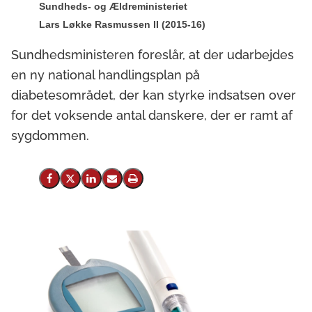
Sundheds- og Ældreministeriet
Lars Løkke Rasmussen II (2015-16)
Sundhedsministeren foreslår, at der udarbejdes
en ny national handlingsplan på
diabetesområdet, der kan styrke indsatsen over
for det voksende antal danskere, der er ramt af
sygdommen.
Del på Facebook
Del på X (Twitter)
Del på LinkedIn
Send email
Print