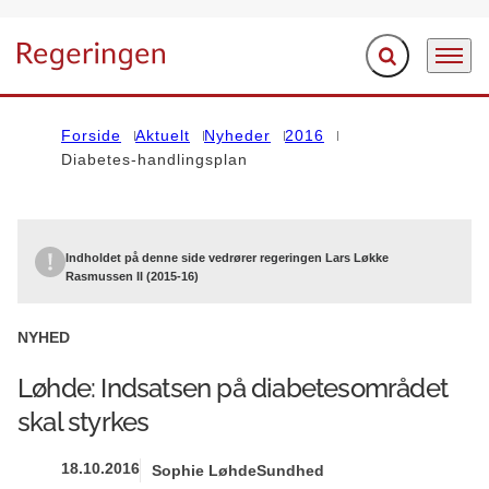
Fold søgefelt ud
Menu
Gå til forsiden
Forside
Aktuelt
Nyheder
2016
Diabetes-handlingsplan
Indholdet på denne side vedrører regeringen Lars Løkke
Rasmussen II (2015-16)
NYHED
Løhde: Indsatsen på diabetesområdet
skal styrkes
18.10.2016
Sophie Løhde
Sundhed