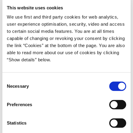
en diabetesdiagnose i Danmark i dag ikke nødvendigvis
This website uses cookies
en stopper for et godt og aktivt liv.
We use first and third party cookies for web analytics,
user experience optimisation, security, video and access
Diabetesbehandlingen herhjemme er nemlig effektiv, og
to certain social media features. You are at all times
langt de fleste kan leve et godt og langt liv med deres
capable of changing or revoking your consent by clicking
sygdom, hvis de hurtigt kommer i den rette behandling og
the link “Cookies” at the bottom of the page. You are also
ændrer livsstil. Men der er for mange diabetikere, der enten
able to read more about our use of cookies by clicking
ikke er i behandling eller kommer det på et tidspunkt, hvor
“Show details” below.
sygdommen har udviklet sig. Det skønnes, at omkring
150.000 danskere har diabetes uden at vide det.
C
Fokus på flere elementer
Necessary
o
”Vi skal være bedre til at forebygge, at danskerne får
n
diabetes, og vi skal også blive bedre til at opspore de
s
Preferences
e
borgere, der allerede har sygdommen, så de kan komme i
n
den rette behandling. Vi ved nemlig, at der er rigtig mange,
t
Statistics
som er syge uden at vide det, og det kan få store
S
helbredsmæssige konsekvenser.”