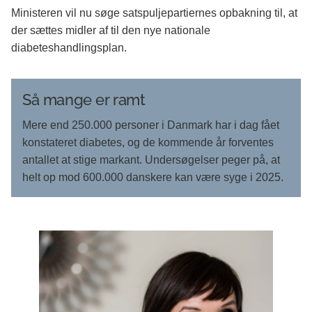
Ministeren vil nu søge satspuljepartiernes opbakning til, at
der sættes midler af til den nye nationale
diabeteshandlingsplan.
Så mange er ramt
Mere end 250.000 personer i Danmark har i dag fået
konstateret diabetes, og de kommende år forventes
antallet at stige markant. Undersøgelser peger på, at
helt op mod 600.000 danskere kan være syge i 2025.