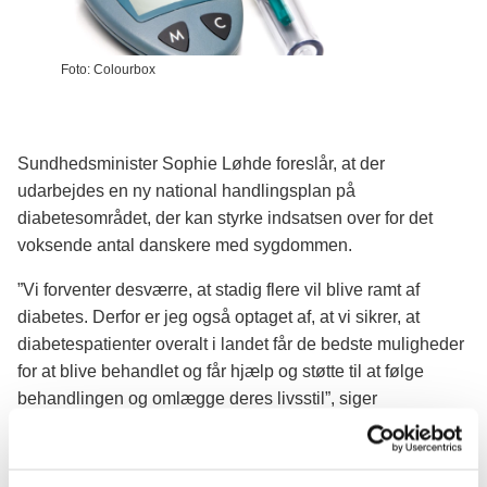
Foto: Colourbox
Sundhedsminister Sophie Løhde foreslår, at der
udarbejdes en ny national handlingsplan på
diabetesområdet, der kan styrke indsatsen over for det
voksende antal danskere med sygdommen.
”Vi forventer desværre, at stadig flere vil blive ramt af
diabetes. Derfor er jeg også optaget af, at vi sikrer, at
diabetespatienter overalt i landet får de bedste muligheder
for at blive behandlet og får hjælp og støtte til at følge
behandlingen og omlægge deres livsstil”, siger
sundhedsminister Sophie Løhde. Selvom diabetes er en
alvorlig sygdom, som potentielt kan være livstruende og
bl.a. kan føre til blindhed, nyresvigt og amputationer, sætter