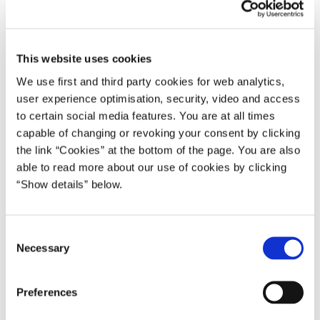
Regeringen mødes søndag den 13. november
med Dansk Folkeparti, Liberal Alliance og Det
Konservative Folkeparti til forhandlinger om
This website uses cookies
finansloven for 2017. Forhandlingerne finder
We use first and third party cookies for web analytics,
sted i Finansministeriet og starter, når
user experience optimisation, security, video and access
to certain social media features. You are at all times
formiddagens forhandlingsmøde om PSO-
capable of changing or revoking your consent by clicking
afgiften er afsluttet. Dog tidligst klokken 12.15.
the link “Cookies” at the bottom of the page. You are also
able to read more about our use of cookies by clicking
“Show details” below.
Del på Facebook
Del på X (Twitter)
Del på LinkedIn
Send email
Print
C
Necessary
o
n
s
Preferences
e
n