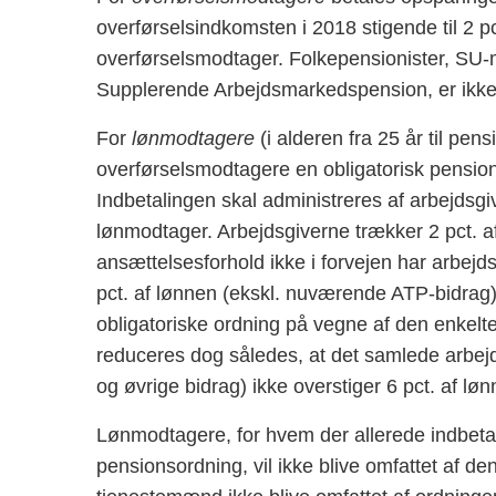
overførselsindkomsten i 2018 stigende til 2 
overførselsmodtager. Folkepensionister, SU-mo
Supplerende Arbejdsmarkedspension, er ikke o
For
lønmodtagere
(i alderen fra 25 år til pe
overførselsmodtagere en obligatorisk pensio
Indbetalingen skal administreres af arbejdsgi
lønmodtager. Arbejdsgiverne trækker 2 pct. a
ansættelsesforhold ikke i forvejen har arbej
pct. af lønnen (ekskl. nuværende ATP-bidrag).
obligatoriske ordning på vegne af den enkelt
reduceres dog således, at det samlede arbejd
og øvrige bidrag) ikke overstiger 6 pct. af løn
Lønmodtagere, for hvem der allerede indbetal
pensionsordning, vil ikke blive omfattet af de