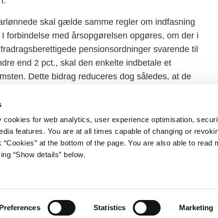
n.
arlønnede skal gælde samme regler om indfasning
I forbindelse med årsopgørelsen opgøres, om der i
å fradragsberettigede pensionsordninger svarende til
ndre end 2 pct., skal den enkelte indbetale et
omsten. Dette bidrag reduceres dog således, at de
nger (obligatorisk og øvrige bidrag) ikke
s
y cookies for web analytics, user experience optimisation, securi
edia features. You are at all times capable of changing or revoki
nk “Cookies” at the bottom of the page. You are also able to read
king “Show details” below.
iet
Regeringen på X
s Gård 11
avn K
stm.dk
Preferences
Statistics
Marketing