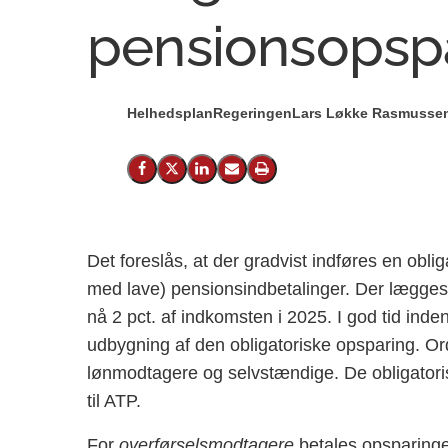
pensionsopsp
Helhedsplan
Regeringen
Lars Løkke Rasmussen 
Del på Facebook
Del på X (Twitter)
Del på LinkedIn
Send email
Print
Det foreslås, at der gradvist indføres en obli
med lave) pensionsindbetalinger. Der lægges o
nå 2 pct. af indkomsten i 2025. I god tid inden 
udbygning af den obligatoriske opsparing. O
lønmodtagere og selvstændige. De obligator
til ATP.
For
overførselsmodtagere
betales opsparinge