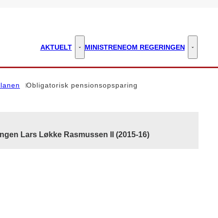
AKTUELT
MINISTRENE
OM REGERINGEN
Aktuelt - Flere links
Om regeri
lanen
Obligatorisk pensionsopsparing
ingen Lars Løkke Rasmussen II (2015-16)