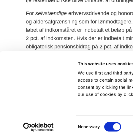
tjenestemænd ikke blive omfattet af ordninge
For
selvstændige
erhvervsdrivende og honor
og aldersafgrænsning som for lønmodtagere. 
løbet af indkomståret er indbetalt et beløb p
2 pct. af indkomsten. Hvis der er indbetalt mi
obligatorisk pensionsbidrag på 2 pct. af indk
samlede fradragsberettigede pensionsindbetali
overstiger 2 pct. af indkomsten
This website uses cookie
We use first and third part
access to certain social m
consent by clicking the li
our use of cookies by clic
Statsminister
Prins Jørgen
1218 Københ
C
E-mail:
stm@
Necessary
o