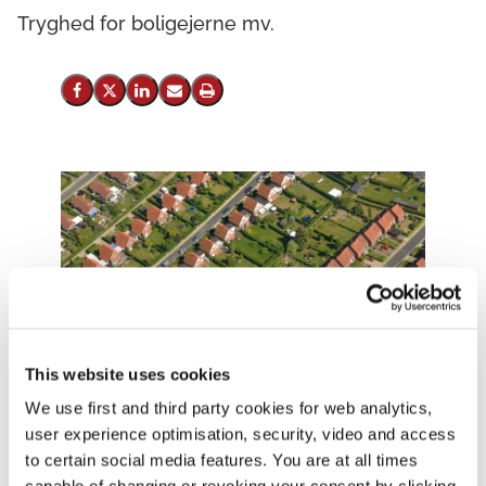
Tryghed for boligejerne mv.
Del på Facebook
Del på X (Twitter)
Del på LinkedIn
Send email
Print
Foto: Colourbox
This website uses cookies
We use first and third party cookies for web analytics,
user experience optimisation, security, video and access
to certain social media features. You are at all times