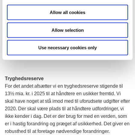
i
vurderingssystem. Det vil betyde, at nogle boliger vil blive
o
Allow all cookies
vurderet lavere, andre højere.
n
Regeringen vil i den forbindelse afsætte 24 mia. kr. frem
Allow selection
mod 2025, som skal gå til tilbagebetaling til de boligejere,
der historisk har betalt for meget i ejendomsskat på grund
Use necessary cookies only
af forkerte vurderinger, og til at sikre tryghed for boligejerne
ved overgangen til de nye ejendomsvurderinger.
Tryghedsreserve
For det andet afsætter vi en tryghedsreserve stigende til
13½ mia. kr. i 2025 til at håndtere en usikker fremtid. Vi
skal have noget at stå imod med til uforudsete udgifter efter
2020. Der skal være plads til at håndtere udfordringer, vi
ikke kender i dag. Det er der brug for med en verden, som
er i hastig forandring og præget af usikkerhed. Det giver en
robusthed til at foretage nødvendige forandringer.