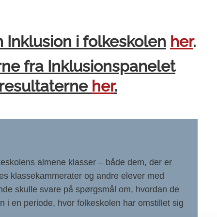
nklusion i folkeskolen
her
.
ne fra Inklusionspanelet
resultaterne
her
.
lkeskolens almene klasser – både dem, der er
 deres klassekammerater og andre elever med
ende skulle svare på spørgsmål om, hvordan de
 i en periode, hvor folkeskolen har omstillet sig