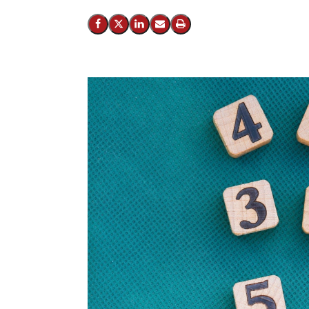
Del på Facebook
Del på X (Twitter)
Del på LinkedIn
Send email
Print