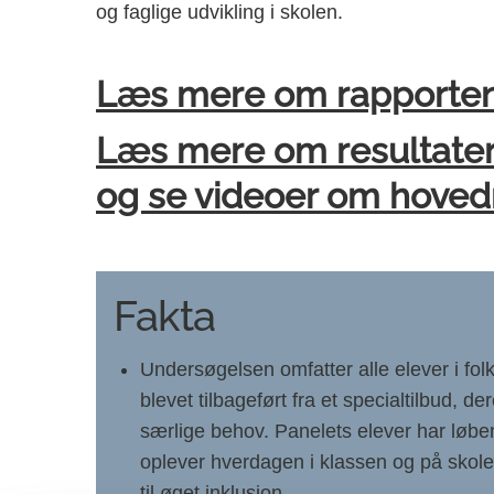
og faglige udvikling i skolen.
Læs mere om rapporten I
Læs mere om resultater
og se videoer om hoved
Fakta
Undersøgelsen omfatter alle elever i fo
blevet tilbageført fra et specialtilbud,
særlige behov. Panelets elever har løb
oplever hverdagen i klassen og på skolen
til øget inklusion.