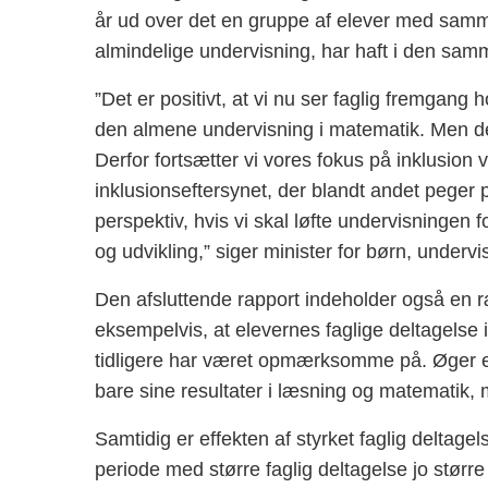
år ud over det en gruppe af elever med samme 
almindelige undervisning, har haft i den samm
”Det er positivt, at vi nu ser faglig fremgang ho
den almene undervisning i matematik. Men det 
Derfor fortsætter vi vores fokus på inklusion 
inklusionseftersynet, der blandt andet peger 
perspektiv, hvis vi skal løfte undervisningen fo
og udvikling,” siger minister for børn, undervi
Den afsluttende rapport indeholder også en r
eksempelvis, at elevernes faglige deltagelse 
tidligere har været opmærksomme på. Øger en 
bare sine resultater i læsning og matematik, me
Samtidig er effekten af styrket faglig deltage
periode med større faglig deltagelse jo større