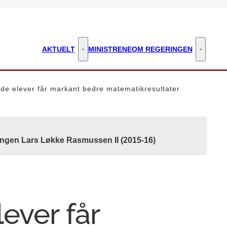
AKTUELT
MINISTRENE
OM REGERINGEN
Aktuelt - Flere links
Om regeri
ede elever får markant bedre matematikresultater
ingen Lars Løkke Rasmussen II (2015-16)
ever får