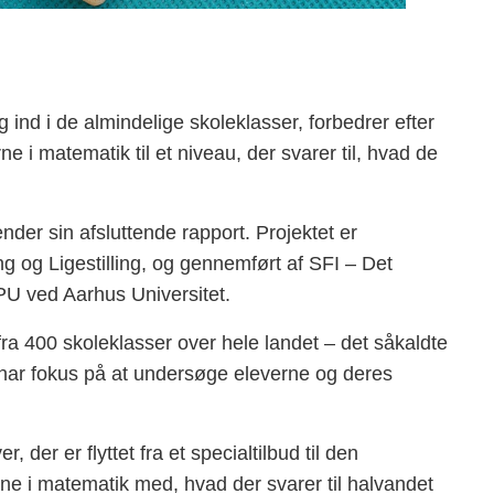
og ind i de almindelige skoleklasser, forbedrer efter
e i matematik til et niveau, der svarer til, hvad de
nder sin afsluttende rapport. Projektet er
ing og Ligestilling, og gennemført af SFI – Det
PU ved Aarhus Universitet.
 fra 400 skoleklasser over hele landet – det såkaldte
t har fokus på at undersøge eleverne og deres
, der er flyttet fra et specialtilbud til den
rne i matematik med, hvad der svarer til halvandet