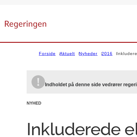
Gå til forsiden
Forside
Aktuelt
Nyheder
2016
Inkluder
Indholdet på denne side vedrører reger
NYHED
Inkluderede el