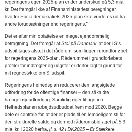
regeringens egen 2025-plan er der underskud på 5,3 mia.
kr. Det fremgår ikke af Finansministeriets beregninger,
hvorfor Socialdemokratiets 2025-plan skal vurderes ud fra
andre forudsætninger end regeringens.”
Det er efter min opfattelse en meget ejendommelig
betragtning. Det fremgår af
Stol på Danmark
, at der i S’s
udspil tages afsæt i det råderum, som ligger i grundforløbet
for regeringens 2025-plan. Råderummet i grundforløbets
profiler for indtægter og udgifter er derfor lagt til grund for
mit regnestykke om S’ udspil.
Regeringens helhedsplan reducerer den langsigtede
udfordring for de offentlige finanser – den såkaldte
hængekøjeudfordring. Samtidig øger tiltagene i
Helhedsplanen arbejdsudbuddet frem mod 2020. Begge
dele er centrale for, at der er plads til en lempeligere sti for
den strukturelle saldo og dermed råderumsbidraget på 5,3
mia. kr. i 2020 herfra,
jf. s. 42 i DK2025 – Et Stærkere