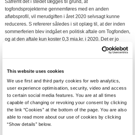
Såfremt det i stedet lægges til grund, at
togfondsprojekterne gennemføres med en anden
afløbsprofil, vil merudgiften i året 2020 selvsagt kunne
reduceres. S refererer således i sit oplæg til, at der inden
sommerferien blev indgået en politisk aftale om Togfonden,
og at den aftale kun koster 0,3 mia.kr. i 2020. Det er jo
korrekt, men S oplyser ikke, at den aftale kun indeholder
konkret beslutning om en delmængde af
togfondsprojekterne, og at partierne bag denne aftale skal
samles igen i 2019 for at drøfte Togfondens øvrige
This website uses cookies
projekter. Så hvis S vil gennemføre alle projekterne i
We use first and third party cookies for web analytics,
Togfonden, så må de anvise konkret finansiering. Hvis ikke
user experience optimisation, security, video and access
i 2020 - så i de andre år frem mod 2025. Det vil da være
to certain social media features. You are at all times
rart at vide, hvor pengene skal komme fra. Togfonden
capable of changing or revoking your consent by clicking
koster trods alt i alt 27 mia.kr. Og S har i modsætning til
the link “Cookies” at the bottom of the page. You are also
regeringen ikke afsat et finansieret løft af investeringerne
able to read more about our use of cookies by clicking
på i alt 27 mia.kr. frem mod 2025.
“Show details” below.
Pensionsreform:
Det fremgår af
Stol på Danmark,
at S