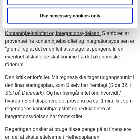
grund, at de skal findes inden for råderummet? Igen vil det
være rart at få et konkret svar fra S på, hvordan de ellers vil
Use necessary cookies only
løse investeringsudfordringen.
Kontanthjælpsloftet og integrationsydelsen:
S anfører, at
provenuet fra kontanthjælpsloftet og integrationsydelsen er
”glemt”, og at det er en fejl at antage, at pengene til en
eventuel afskaffelse skal komme fra det økonomiske
råderum.
Den kritik er forfejlet. Mit regnestykke tager udgangspunkt i
den finansieringsplan, som S selv har fremlagt (Side 32. i
Stol på Danmark).
Og her fremgår intet om, hvorvidt /
hvordan S vil disponere det provenu på ca. 1 mia. kr., som
regeringens kontanthjælpsloft og reduktionen af
integrationsydelsen har fremskaffet.
Regeringen ønsker at bruge disse penge på at finansiere
en del af skattelettelserne i Helhedsplanen.