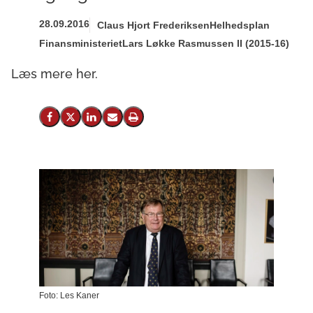
28.09.2016
Claus Hjort Frederiksen
Helhedsplan
Finansministeriet
Lars Løkke Rasmussen II (2015-16)
Læs mere her.
Del på Facebook
Del på X (Twitter)
Del på LinkedIn
Send email
Print
Foto: Les Kaner