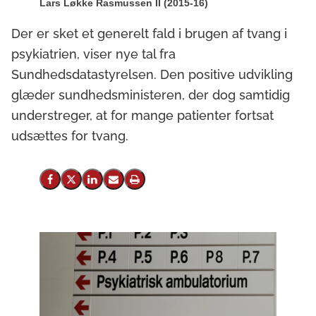
Lars Løkke Rasmussen II (2015-16)
Der er sket et generelt fald i brugen af tvang i
psykiatrien, viser nye tal fra
Sundhedsdatastyrelsen. Den positive udvikling
glæder sundhedsministeren, der dog samtidig
understreger, at for mange patienter fortsat
udsættes for tvang.
Del på Facebook
Del på X (Twitter)
Del på LinkedIn
Send email
Print