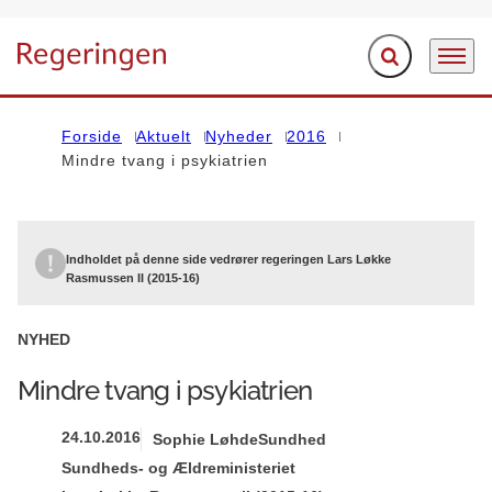
Fold søgefelt ud
Menu
Gå til forsiden
Forside
Aktuelt
Nyheder
2016
Mindre tvang i psykiatrien
Indholdet på denne side vedrører regeringen Lars Løkke
Rasmussen II (2015-16)
NYHED
Mindre tvang i psykiatrien
24.10.2016
Sophie Løhde
Sundhed
Sundheds- og Ældreministeriet