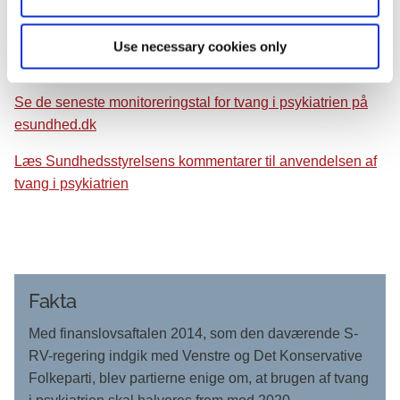
tvangsmedicineret med beroligende medicin", siger
sundhedsministeren, der vil følge udviklingen på området
Use necessary cookies only
tæt.
Se de seneste monitoreringstal for tvang i psykiatrien på
esundhed.dk
Læs Sundhedsstyrelsens kommentarer til anvendelsen af
tvang i psykiatrien
Fakta
Med finanslovsaftalen 2014, som den daværende S-
RV-regering indgik med Venstre og Det Konservative
Folkeparti, blev partierne enige om, at brugen af tvang