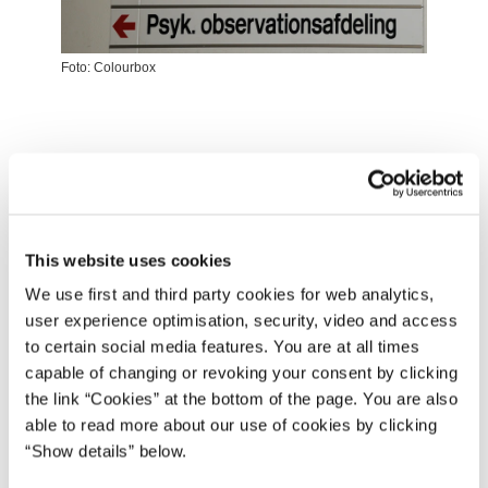
Foto: Colourbox
Der er sket et generelt fald i brugen af tvang i psykiatrien,
viser nye årstal fra Sundhedsdatastyrelsen, der er
indsamlet fra regionerne
som led i monitoreringen af
anvendelsen af tvang i psykiatrien.
This website uses cookies
Målt på udvalgte indikatorer er der i perioden fra 1. juli
We use first and third party cookies for web analytics,
2015-30. juni 2016 sket et fald eller en stabil udvikling i
user experience optimisation, security, video and access
tvangsanvendelsen på 10 ud af 15 indikatorer i forhold til
to certain social media features. You are at all times
den foregående årsperiode, der strakte sig fra 1. juli 2014-
capable of changing or revoking your consent by clicking
30. juni 2015.
the link “Cookies” at the bottom of the page. You are also
able to read more about our use of cookies by clicking
På landsplan er antallet af patienter, som bæltefikseres,
“Show details” below.
eksempelvis reduceret fra 1.732 patienter i 2014/2015 til