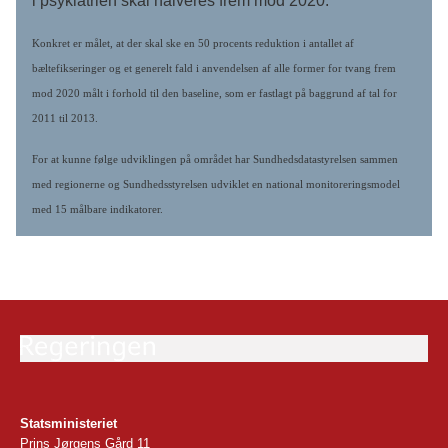
i psykiatrien skal halveres frem mod 2020.
Konkret er målet, at der skal ske en 50 procents reduktion i antallet af
bæltefikseringer og et generelt fald i anvendelsen af alle former for tvang frem
mod 2020 målt i forhold til den baseline, som er fastlagt på baggrund af tal for
2011 til 2013.
For at kunne følge udviklingen på området har Sundhedsdatastyrelsen sammen
med regionerne og Sundhedsstyrelsen udviklet en national monitoreringsmodel
med 15 målbare indikatorer.
Statsministeriet
Prins Jørgens Gård 11