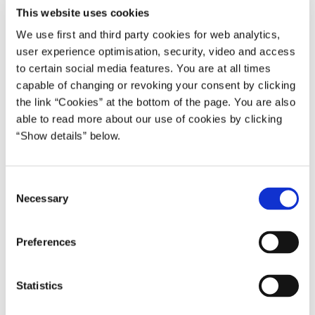
This website uses cookies
We use first and third party cookies for web analytics,
user experience optimisation, security, video and access
to certain social media features. You are at all times
capable of changing or revoking your consent by clicking
Fra tirsdag den 1. november til torsdag den 3. november
the link “Cookies” at the bottom of the page. You are also
afvikles Nordisk Råds 68. session i København.
able to read more about our use of cookies by clicking
“Show details” below.
Tirsdag var de nordiske statsministre en tur oppe i Tårnet
på Christiansborg.
C
Tårnets tre kroner symboliserer Kalmarunionen, den
Necessary
o
historiske alliance mellem Danmark, Norge og Sverige fra
n
1397 til 1523.
s
Preferences
Onsdag den 2. november er der en række møder i
e
Statsministeriet med de nordiske statsministre,
n
t
Statistics
statsministre fra Baltikum og lederne af Grønland,
S
Færøerne og Åland. Kl. 12.30 er der pressemøde med de