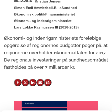
05.12.2016
Kristian Jensen
Simon Emil Ammitzbøll-Bille
Sundhed
Økonomisk politik
Finansministeriet
Økonomi- og Indenrigsministeriet
Lars Løkke Rasmussen III (2016-2019)
Økonomi- og Indenrigsministeriets foreløbige
opgørelse af regionernes budgetter peger på, at
regionerne overholder økonomiaftalen for 2017.
De regionale investeringer på sundhedsområdet
fastholdes på over 7 milliarder kr.
Del på Facebook
Del på X (Twitter)
Del på LinkedIn
Send email
Print