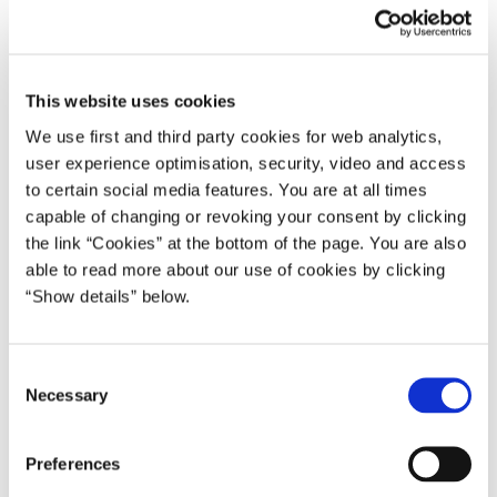
This website uses cookies
We use first and third party cookies for web analytics,
Foto: Les Kaner
user experience optimisation, security, video and access
to certain social media features. You are at all times
capable of changing or revoking your consent by clicking
the link “Cookies” at the bottom of the page. You are also
Økonomi- og Indenrigsministeriets foreløbige
able to read more about our use of cookies by clicking
opgørelse af regionernes budgetter peger på, at
“Show details” below.
regionerne overholder økonomiaftalen for 2017. De
regionale investeringer på sundhedsområdet
fastholdes på over 7 milliarder kr.
C
Necessary
o
Regionernes budgetter for 2017 flugter med rammerne i
n
økonomiaftalen med regeringen. Det viser Økonomi- og
s
Indenrigsministeriets foreløbige opgørelse.
Preferences
e