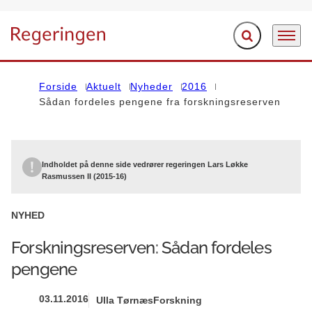
Fold søgefelt ud
Menu
Gå til forsiden
Forside
Aktuelt
Nyheder
2016
Sådan fordeles pengene fra forskningsreserven
Indholdet på denne side vedrører regeringen Lars Løkke
Rasmussen II (2015-16)
NYHED
Forskningsreserven: Sådan fordeles
pengene
03.11.2016
Ulla Tørnæs
Forskning