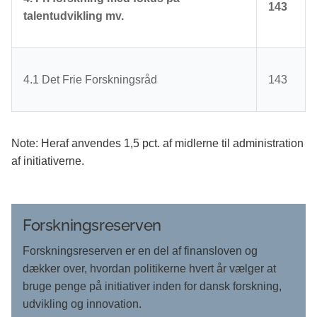
143
talentudvikling mv.
4.1 Det Frie Forskningsråd
143
Note: Heraf anvendes 1,5 pct. af midlerne til administration
af initiativerne.
Forskningsreserven
Forskningsreserven er en del af finansloven og
dækker over, hvordan politikerne hvert år vælger at
bruge penge på initiativer inden for dansk forskning,
udvikling og innovation.