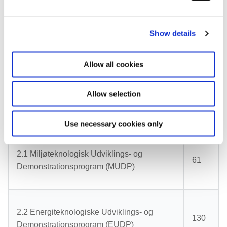
1.3 Forskning i strategiske vækstteknologier
45
e
c
Show details
t
i
1.4 Forskning i rum- og droneteknologi
25
o
Allow all cookies
n
Allow selection
2. Udviklings- og
191
Demonstrationsprogrammer
Use necessary cookies only
2.1 Miljøteknologisk Udviklings- og
61
Demonstrationsprogram (MUDP)
2.2 Energiteknologiske Udviklings- og
130
Demonstrationsprogram (EUDP)