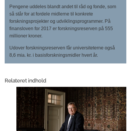
Pengene uddeles blandt andet til råd og fonde, som
så står for at fordele midlerne til konkrete
forskningsprojekter og udviklingsprogrammer. På
finansloven for 2017 er forskningsreserven på 555
millioner kroner.
Udover forskningsreserven får universiteterne også
8,6 mia. kr. i basisforskningsmidler hvert år.
Relateret indhold