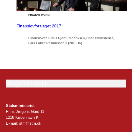
FINANSLOVEN
Finanslovforslaget 2017
Finansloven
Claus Hjort Frederiksen
Finansministeriet
Lars Løkke Rasmussen II (2015-16)
Statsministeriet
Prins Jørgens Gård 11
1218 København K
E-mail:
stm@stm.dk