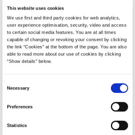
This website uses cookies
We use first and third party cookies for web analytics,
Skatteminister Karsten Lauritzen har besluttet at give
user experience optimisation, security, video and access
SKAT tilladelse til at købe datamateriale fra de lækkede
to certain social media features. You are at all times
Panama Papers for et mindre millionbeløb. Det sker efter
capable of changing or revoking your consent by clicking
drøftelse med et bredt politisk flertal.
the link “Cookies” at the bottom of the page. You are also
able to read more about our use of cookies by clicking
”Vi skal tage de nødvendige midler i brug for at fange
“Show details” below.
skatteunddragere, der gemmer formuerne væk i f.eks.
Panama med det formål at slippe for at betale skat i
Danmark. Derfor er vi enige om, at det er klogt at købe
C
materialet. Vi kan ikke være sikre på slutresultatet, men alt
Necessary
o
tyder på, at det er brugbare oplysninger, som SKAT nu skal
n
forfølge”, siger Karsten Lauritzen.
s
Preferences
e
Ifølge Karsten Lauritzen kan der være principielle
n
problemer forbundet med at købe lækkede oplysninger, og
t
Statistics
derfor skal skattevæsnet generelt være varsom med det.
S