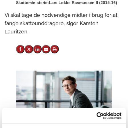
Skatteministeriet
Lars Løkke Rasmussen II (2015-16)
Vi skal tage de nødvendige midler i brug for at
fange skatteunddragere, siger Karsten
Lauritzen.
Del på Facebook
Del på X (Twitter)
Del på LinkedIn
Send email
Print
Foto: Les Kaner