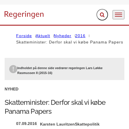
Fold søgefelt ud
Menu
Gå til forsiden
Forside
Aktuelt
Nyheder
2016
Skatteminister: Derfor skal vi købe Panama Papers
Indholdet på denne side vedrører regeringen Lars Løkke
Rasmussen II (2015-16)
NYHED
Skatteminister: Derfor skal vi købe
Panama Papers
07.09.2016
Karsten Lauritzen
Skattepolitik