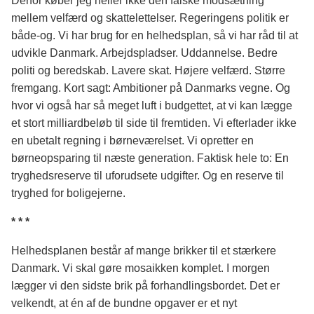
Derfor køber jeg heller ikke den falske modsætning
mellem velfærd og skattelettelser. Regeringens politik er
både-og. Vi har brug for en helhedsplan, så vi har råd til at
udvikle Danmark. Arbejdspladser. Uddannelse. Bedre
politi og beredskab. Lavere skat. Højere velfærd. Større
fremgang. Kort sagt: Ambitioner på Danmarks vegne. Og
hvor vi også har så meget luft i budgettet, at vi kan lægge
et stort milliardbeløb til side til fremtiden. Vi efterlader ikke
en ubetalt regning i børneværelset. Vi opretter en
børneopsparing til næste generation. Faktisk hele to: En
tryghedsreserve til uforudsete udgifter. Og en reserve til
tryghed for boligejerne.
* * *
Helhedsplanen består af mange brikker til et stærkere
Danmark. Vi skal gøre mosaikken komplet. I morgen
lægger vi den sidste brik på forhandlingsbordet. Det er
velkendt, at én af de bundne opgaver er et nyt