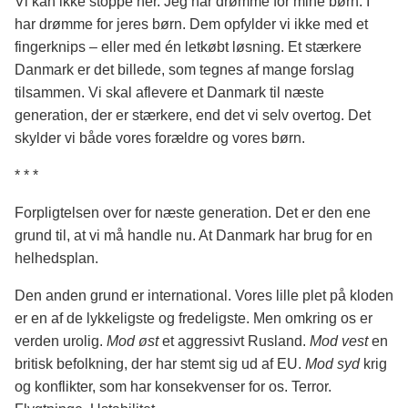
Vi kan ikke stoppe her. Jeg har drømme for mine børn. I
har drømme for jeres børn. Dem opfylder vi ikke med et
fingerknips – eller med én letkøbt løsning. Et stærkere
Danmark er det billede, som tegnes af mange forslag
tilsammen. Vi skal aflevere et Danmark til næste
generation, der er stærkere, end det vi selv overtog. Det
skylder vi både vores forældre og vores børn.
* * *
Forpligtelsen over for næste generation. Det er den ene
grund til, at vi må handle nu. At Danmark har brug for en
helhedsplan.
Den anden grund er international. Vores lille plet på kloden
er en af de lykkeligste og fredeligste. Men omkring os er
verden urolig.
Mod øst
et aggressivt Rusland.
Mod vest
en
britisk befolkning, der har stemt sig ud af EU.
Mod syd
krig
og konflikter, som har konsekvenser for os. Terror.