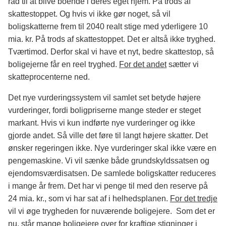
råd til at blive boende i deres eget hjem. På trods af
skattestoppet. Og hvis vi ikke gør noget, så vil
boligskatterne frem til 2040 realt stige med yderligere 10
mia. kr. På trods af skattestoppet. Det er altså ikke tryghed.
Tværtimod. Derfor skal vi have et nyt, bedre skattestop, så
boligejerne får en reel tryghed.
For det andet
sætter vi
skatteprocenterne ned.
Det nye vurderingssystem vil samlet set betyde højere
vurderinger, fordi boligpriserne mange steder er steget
markant. Hvis vi kun indførte nye vurderinger og ikke
gjorde andet. Så ville det føre til langt højere skatter. Det
ønsker regeringen ikke. Nye vurderinger skal ikke være en
pengemaskine. Vi vil sænke både grundskyldssatsen og
ejendomsværdisatsen. De samlede boligskatter reduceres
i mange år frem. Det har vi penge til med den reserve på
24 mia. kr., som vi har sat af i helhedsplanen.
For det tredje
vil vi øge trygheden for nuværende boligejere. ‎ Som det er
nu, står mange boligejere over for kraftige stigninger i