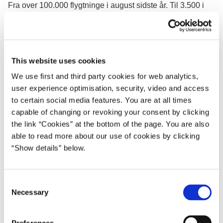
Fra over 100.000 flygtninge i august sidste år. Til 3.500 i
august i år. Herhjemme har vi gennemført nødvendige
stramninger og en ny integrationsydelse. Fordi vi mener,
det er rimeligt. Og for at færre skal komme hertil. Det har
virket. Vi har bremset op. Sidste år blev der rejst telte for at
This website uses cookies
få plads til asylansøgere. Nu lukker teltlejrene ned igen.
We use first and third party cookies for web analytics,
Sidste år kom der over 21.000 asylansøgere til Danmark. I
user experience optimisation, security, video and access
år er der per 1. oktober kommet godt 5.000. I øjeblikket er
to certain social media features. You are at all times
tallet lavere end nogen måned gennem de seneste fem år.
capable of changing or revoking your consent by clicking
Det har ikke været lavere, siden jeg sidst var statsminister.
the link “Cookies” at the bottom of the page. You are also
able to read more about our use of cookies by clicking
Nu skal vi holde fast. Derfor fortsætter vi med at stramme
“Show details” below.
vilkårene for dem, vi lukker ind. Og vi vil indføre en
nødbremse, så Danmark kan afvise asylansøgere ved
grænsen, hvis der opstår en krisesituation, der sætter de
C
danske grænser under pres. Vi må ikke igen opleve en
Necessary
o
situation, som ligner den i september sidste år. Men det
n
afskærer os ikke fra at hjælpe. Tværtimod.
s