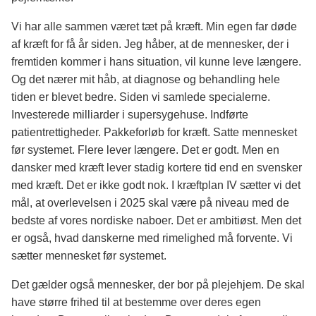
Vi har alle sammen været tæt på kræft. Min egen far døde
af kræft for få år siden. Jeg håber, at de mennesker, der i
fremtiden kommer i hans situation, vil kunne leve længere.
Og det nærer mit håb, at diagnose og behandling hele
tiden er blevet bedre. Siden vi samlede specialerne.
Investerede milliarder i supersygehuse. Indførte
patientrettigheder. Pakkeforløb for kræft. Satte mennesket
før systemet. Flere lever længere. Det er godt. Men en
dansker med kræft lever stadig kortere tid end en svensker
med kræft. Det er ikke godt nok. I kræftplan IV sætter vi det
mål, at overlevelsen i 2025 skal være på niveau med de
bedste af vores nordiske naboer. Det er ambitiøst. Men det
er også, hvad danskerne med rimelighed må forvente. Vi
sætter mennesket før systemet.
Det gælder også mennesker, der bor på plejehjem. De skal
have større frihed til at bestemme over deres egen