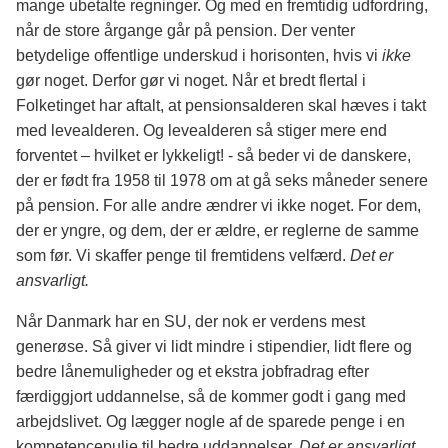
mange ubetalte regninger. Og med en fremtidig udfordring,
når de store årgange går på pension. Der venter
betydelige offentlige underskud i horisonten, hvis vi
ikke
gør noget. Derfor gør vi noget. Når et bredt flertal i
Folketinget har aftalt, at pensionsalderen skal hæves i takt
med levealderen. Og levealderen så stiger mere end
forventet – hvilket er lykkeligt! - så beder vi de danskere,
der er født fra 1958 til 1978 om at gå seks måneder senere
på pension. For alle andre ændrer vi ikke noget. For dem,
der er yngre, og dem, der er ældre, er reglerne de samme
som før. Vi skaffer penge til fremtidens velfærd.
Det er
ansvarligt.
Når Danmark har en SU, der nok er verdens mest
generøse. Så giver vi lidt mindre i stipendier, lidt flere og
bedre lånemuligheder og et ekstra jobfradrag efter
færdiggjort uddannelse, så de kommer godt i gang med
arbejdslivet. Og lægger nogle af de sparede penge i en
kompetencepulje til bedre uddannelser.
Det er ansvarligt.