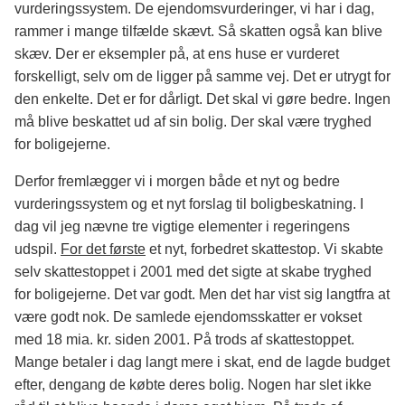
vurderingssystem. De ejendomsvurderinger, vi har i dag,
rammer i mange tilfælde skævt. Så skatten også kan blive
skæv. Der er eksempler på, at ens huse er vurderet
forskelligt, selv om de ligger på samme vej. Det er utrygt for
den enkelte. Det er for dårligt. Det skal vi gøre bedre. Ingen
må blive beskattet ud af sin bolig. Der skal være tryghed
for boligejerne.
Derfor fremlægger vi i morgen både et nyt og bedre
vurderingssystem og et nyt forslag til boligbeskatning. I
dag vil jeg nævne tre vigtige elementer i regeringens
udspil.
For det første
et nyt, forbedret skattestop. Vi skabte
selv skattestoppet i 2001 med det sigte at skabe tryghed
for boligejerne. Det var godt. Men det har vist sig langtfra at
være godt nok. De samlede ejendomsskatter er vokset
med 18 mia. kr. siden 2001. På trods af skattestoppet.
Mange betaler i dag langt mere i skat, end de lagde budget
efter, dengang de købte deres bolig. Nogen har slet ikke