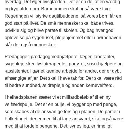
hverdag. Det øger livsglæden. Det er en del af en værdig
og tryg alderdom. Barndommen skal også være tryg.
Regeringen vil styrke dagtilbuddene, så vores børn får en
god start på livet. De små mennesker skal både trives,
udvikle sig og blive parate til skolen. Og bag hver god
oplevelse på sygehuset, plejehjemmet eller i børnehaven
står der også mennesker.
Pædagoger, pædagogmedhjælpere, læger, laboranter,
sygeplejersker, fysioterapeuter, portører, sosu-hjælpere og
-assistenter. I gør et kæmpe arbejde for andre, der er dybt
afhængige af jer. Det skal I have tak for. Der skal være råd
til bedre sundhed, ældrepleje og anden kernevelfærd.
I helhedsplanen sætter vi et milliardbeløb af til en ny
velfærdspulje. Det er en pulje, vi bygger op med penge,
som skabes af de ansvarlige forslag i planen. De partier i
Folketinget, der er med til at tage ansvaret, skal også være
med til at fordele pengene. Det, synes jeg, er rimeligt.