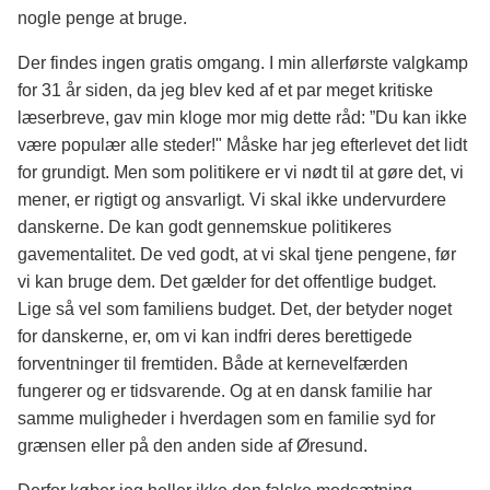
nogle penge at bruge.
Der findes ingen gratis omgang. I min allerførste valgkamp
for 31 år siden, da jeg blev ked af et par meget kritiske
læserbreve, gav min kloge mor mig dette råd: ”Du kan ikke
være populær alle steder!" Måske har jeg efterlevet det lidt
for grundigt. Men som politikere er vi nødt til at gøre det, vi
mener, er rigtigt og ansvarligt. Vi skal ikke undervurdere
danskerne. De kan godt gennemskue politikeres
gavementalitet. De ved godt, at vi skal tjene pengene, før
vi kan bruge dem. Det gælder for det offentlige budget.
Lige så vel som familiens budget. Det, der betyder noget
for danskerne, er, om vi kan indfri deres berettigede
forventninger til fremtiden. Både at kernevelfærden
fungerer og er tidsvarende. Og at en dansk familie har
samme muligheder i hverdagen som en familie syd for
grænsen eller på den anden side af Øresund.