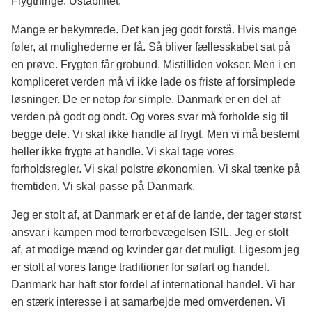
Flygtninge. Ustabilitet.
Mange er bekymrede. Det kan jeg godt forstå. Hvis mange
føler, at mulighederne er få. Så bliver fællesskabet sat på
en prøve. Frygten får grobund. Mistilliden vokser. Men i en
kompliceret verden må vi ikke lade os friste af forsimplede
løsninger. De er netop
for
simple. Danmark er en del af
verden på godt og ondt. Og vores svar må forholde sig til
begge dele. Vi skal ikke handle af frygt. Men vi må bestemt
heller ikke frygte at handle. Vi skal tage vores
forholdsregler. Vi skal polstre økonomien. Vi skal tænke på
fremtiden. Vi skal passe på Danmark.
Jeg er stolt af, at Danmark er et af de lande, der tager størst
ansvar i kampen mod terrorbevægelsen ISIL. Jeg er stolt
af, at modige mænd og kvinder gør det muligt. Ligesom jeg
er stolt af vores lange traditioner for søfart og handel.
Danmark har haft stor fordel af international handel. Vi har
en stærk interesse i at samarbejde med omverdenen. Vi