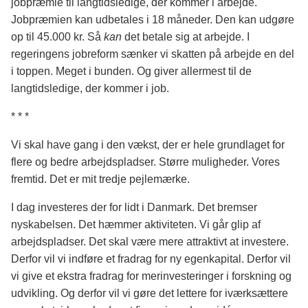
jobpræmie til langtidsledige, der kommer i arbejde.
Jobpræmien kan udbetales i 18 måneder. Den kan udgøre
op til 45.000 kr. Så
kan
det betale sig at arbejde. I
regeringens jobreform sænker vi skatten på arbejde en del
i toppen. Meget i bunden. Og giver allermest til de
langtidsledige, der kommer i job.
* * *
Vi skal have gang i den vækst, der er hele grundlaget for
flere og bedre arbejdspladser. Større muligheder. Vores
fremtid. Det er mit tredje pejlemærke.
I dag investeres der for lidt i Danmark. Det bremser
nyskabelsen. Det hæmmer aktiviteten. Vi går glip af
arbejdspladser. Det skal være mere attraktivt at investere.
Derfor vil vi indføre et fradrag for ny egenkapital. Derfor vil
vi give et ekstra fradrag for merinvesteringer i forskning og
udvikling. Og derfor vil vi gøre det lettere for iværksættere