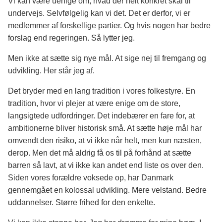
Vi kan være uenige om, hvad der helt konkret skal til
undervejs. Selvfølgelig kan vi det. Det er derfor, vi er
medlemmer af forskellige partier. Og hvis nogen har bedre
forslag end regeringen. Så lytter jeg.
Men ikke at sætte sig nye mål. At sige nej til fremgang og
udvikling. Her står jeg af.
Det bryder med en lang tradition i vores folkestyre. En
tradition, hvor vi plejer at være enige om de store,
langsigtede udfordringer. Det indebærer en fare for, at
ambitionerne bliver historisk små. At sætte høje mål har
omvendt den risiko, at vi ikke når helt, men kun næsten,
derop. Men det må aldrig få os til på forhånd at sætte
barren så lavt, at vi ikke kan andet end liste os over den.
Siden vores forældre voksede op, har Danmark
gennemgået en kolossal udvikling. Mere velstand. Bedre
uddannelser. Større frihed for den enkelte.