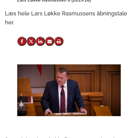
Lars Løkke Rasmussen II (2015-16)
Læs hele Lars Løkke Rasmussens åbningstale
her.
Del på Facebook
Del på X (Twitter)
Del på LinkedIn
Send email
Print