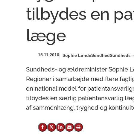
tilbydes en pa
læge
15.11.2016
Sophie Løhde
Sundhed
Sundheds- o
Sundheds- og ældreminister Sophie L
Regioner i samarbejde med flere fagli
en national model for patientansvarlige
tilbydes en særlig patientansvarlig læ
af sammenhæng, tryghed og kontinuit
Del på Facebook
Del på X (Twitter)
Del på LinkedIn
Send email
Print