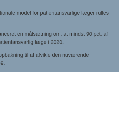
ionale model for patientansvarlige læger rulles
lanceret en målsætning om, at mindst 90 pct. af
atientansvarlig læge i 2020.
opbakning til at afvikle den nuværende
09.