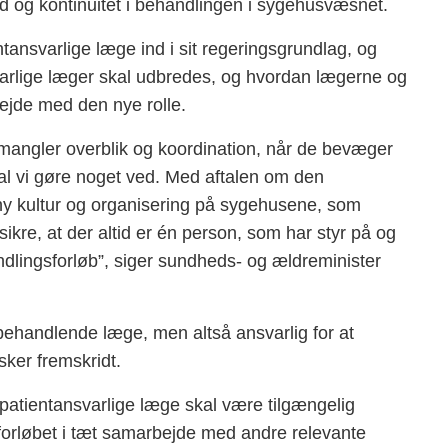
 og kontinuitet i behandlingen i sygehusvæsnet.
ansvarlige læge ind i sit regeringsgrundlag, og
varlige læger skal udbredes, og hvordan lægerne og
ejde med den nye rolle.
r mangler overblik og koordination, når de bevæger
al vi gøre noget ved. Med aftalen om den
 ny kultur og organisering på sygehusene, som
sikre, at der altid er én person, som har styr på og
andlingsforløb”, siger sundheds- og ældreminister
 behandlende læge, men altså ansvarlig for at
sker fremskridt.
 patientansvarlige læge skal være tilgængelig
forløbet i tæt samarbejde med andre relevante