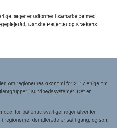
arlige læger er udformet i samarbejde med
geplejeråd, Danske Patienter og Kræftens
alen om regionernes økonomi for 2017 enige om
patientgrupper i sundhedssystemet. Det er
model for patientansvarlige læger afventer
 i regionerne, der allerede er sat i gang, og som