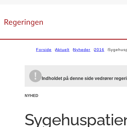
Gå til forsiden
Forside
Aktuelt
Nyheder
2016
Sygehuspa
Indholdet på denne side vedrører reger
NYHED
Sygehuspatien