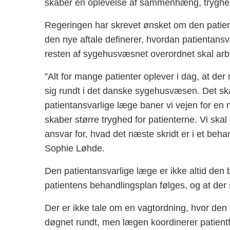
skaber en oplevelse af sammenhæng, tryghed
Regeringen har skrevet ønsket om den patient
den nye aftale definerer, hvordan patientans
resten af sygehusvæsnet overordnet skal arb
”Alt for mange patienter oplever i dag, at de
sig rundt i det danske sygehusvæsen. Det sk
patientansvarlige læge baner vi vejen for en
skaber større tryghed for patienterne. Vi skal 
ansvar for, hvad det næste skridt er i et beh
Sophie Løhde.
Den patientansvarlige læge er ikke altid den
patientens behandlingsplan følges, og at der 
Der er ikke tale om en vagtordning, hvor den
døgnet rundt, men lægen koordinerer patient