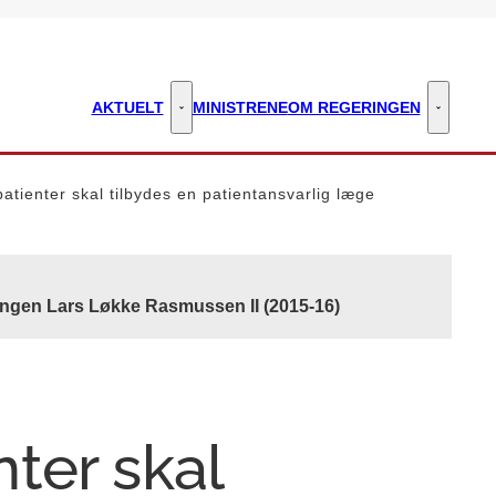
AKTUELT
MINISTRENE
OM REGERINGEN
Aktuelt - Flere links
Om regeri
tienter skal tilbydes en patientansvarlig læge
ingen Lars Løkke Rasmussen II (2015-16)
ter skal