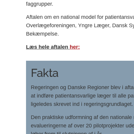
faggrupper.
Aftalen om en national model for patientansv
Overlægeforeningen, Yngre Læger, Dansk Sy
Bekæmpelse.
Læs hele aftalen
her:
Fakta
Regeringen og Danske Regioner blev i aft
at indføre patientansvarlige læger til alle 
ligeledes skrevet ind i regeringsgrundlaget.
Den praktiske udformning af den nationale 
evalueringerne af over 20 pilotprojekter ude