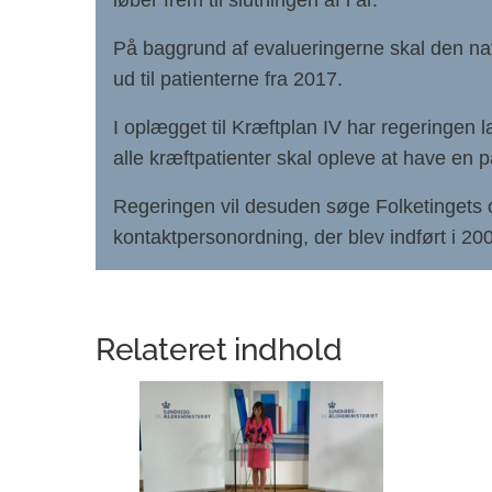
løber frem til slutningen af i år.
På baggrund af evalueringerne skal den nat
ud til patienterne fra 2017.
I oplægget til Kræftplan IV har regeringen 
alle kræftpatienter skal opleve at have en p
Regeringen vil desuden søge Folketingets 
kontaktpersonordning, der blev indført i 20
Relateret indhold