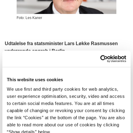
Foto: Les Kaner
Udtalelse fra statsminister Lars Løkke Rasmussen
vedrørende angreb i Berlin
”I går var vi igen vidne til koldblodig foragt for liv. Alt for
mange mistede livet og endnu flere blev såret ved et brutalt
angreb i Berlin.
This website uses cookies
We use first and third party cookies for web analytics,
Forventningsfulde børn med deres forældre og venner
user experience optimisation, security, video and access
hyggede sig på et helt almindeligt julemarked, da en kold
to certain social media features. You are at all times
ugerning pludselig omdannede julestemningen til en
capable of changing or revoking your consent by clicking
tragedie. Mange liv får nu ikke lov at blive levet, og på
the link “Cookies” at the bottom of the page. You are also
hospitalerne i Berlin ligger uskyldige mennesker og
able to read more about our use of cookies by clicking
kæmper for deres liv.
“Show details” below.