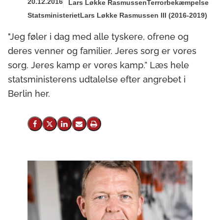
20.12.2016
Lars Løkke Rasmussen
Terrorbekæmpelse
Statsministeriet
Lars Løkke Rasmussen III (2016-2019)
"Jeg føler i dag med alle tyskere, ofrene og
deres venner og familier. Jeres sorg er vores
sorg. Jeres kamp er vores kamp.” Læs hele
statsministerens udtalelse efter angrebet i
Berlin her.
Del på Facebook
Del på X (Twitter)
Del på LinkedIn
Send email
Print