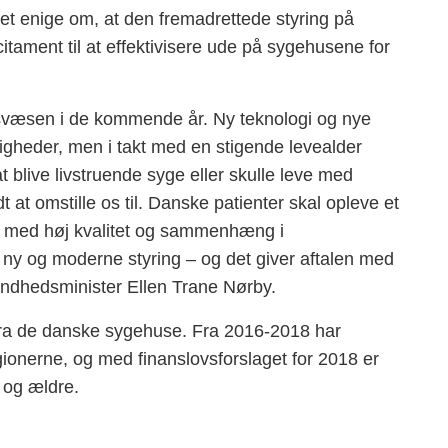
et enige om, at den fremadrettede styring på
tament til at effektivisere ude på sygehusene for
dsvæsen i de kommende år. Ny teknologi og nye
ligheder, men i takt med en stigende levealder
 blive livstruende syge eller skulle leve med
at omstille os til. Danske patienter skal opleve et
 med høj kvalitet og sammenhæng i
n ny og moderne styring – og det giver aftalen med
sundhedsminister Ellen Trane Nørby.
e fra de danske sygehuse. Fra 2016-2018 har
regionerne, og med finanslovsforslaget for 2018 er
d og ældre.