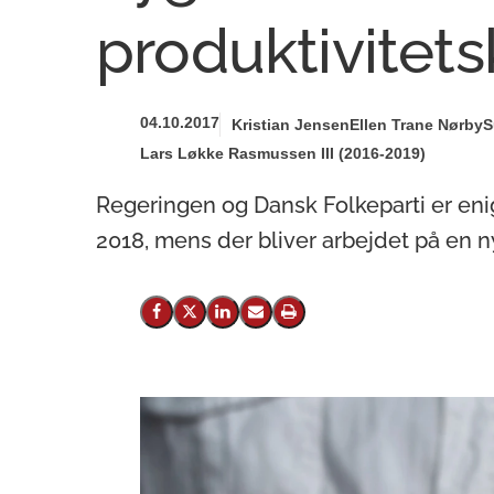
produktivitets
04.10.2017
Kristian Jensen
Ellen Trane Nørby
S
Lars Løkke Rasmussen III (2016-2019)
Regeringen og Dansk Folkeparti er eni
2018, mens der bliver arbejdet på en 
Del på Facebook
Del på X (Twitter)
Del på LinkedIn
Send email
Print