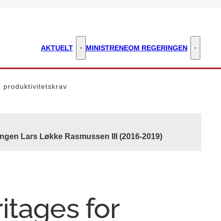
AKTUELT
MINISTRENE
OM REGERINGEN
Aktuelt - Flere links
Om regeri
 produktivitetskrav
ingen Lars Løkke Rasmussen III (2016-2019)
itages for