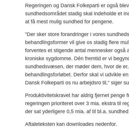
Regeringen og Dansk Folkeparti er også blev
sundhedsområdet stadig skal indeholde et inci
at få mest mulig sundhed for pengene.
”Der sker store forandringer i vores sundhe
behandlingsformer vil give os stadig flere mu
forventes et stigende antal mennesker også at
kroniske sygdomme. Dén fremtid er vi begyndt 
sundhedsvæsen, der møder dem, hvor de er,
behandlingsforløbet. Derfor skal vi udvikle e
Dansk Folkeparti os nu arbejdsro til,” siger 
Produktivitetskravet har aldrig fjernet peng
regeringen prioriteret over 3 mia. ekstra til 
der sat yderligere 0,5 mia. af til bl.a. sundhe
Aftaleteksten kan downloades nedenfor.