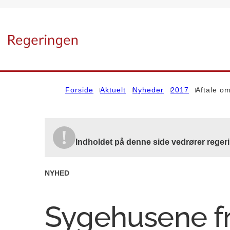
Gå til forsiden
Forside
Aktuelt
Nyheder
2017
Aftale om
Indholdet på denne side vedrører reger
NYHED
Sygehusene fr