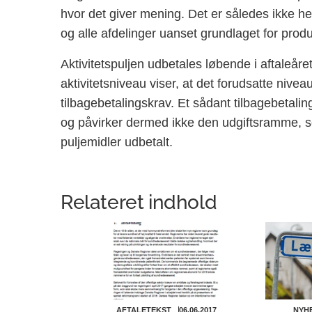
hvor det giver mening. Det er således ikke h
og alle afdelinger uanset grundlaget for produ
Aktivitetspuljen udbetales løbende i aftaleåre
aktivitetsniveau viser, at det forudsatte nivea
tilbagebetalingskrav. Et sådant tilbagebetal
og påvirker dermed ikke den udgiftsramme, so
puljemidler udbetalt.
Relateret indhold
AFTALETEKST
06.06.2017
NYH