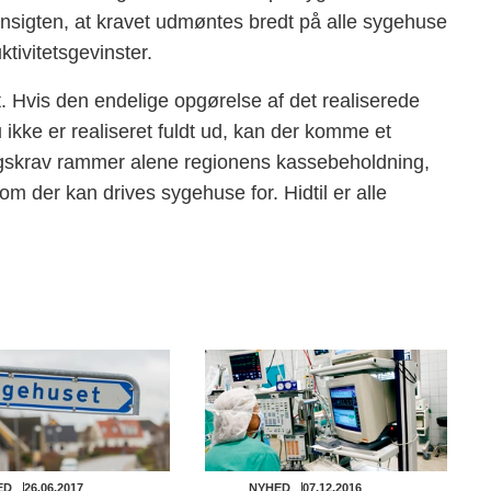
ensigten, at kravet udmøntes bredt på alle sygehuse
ktivitetsgevinster.
t. Hvis den endelige opgørelse af det realiserede
u ikke er realiseret fuldt ud, kan der komme et
ingskrav rammer alene regionens kassebeholdning,
m der kan drives sygehuse for. Hidtil er alle
ED
26.06.2017
NYHED
07.12.2016