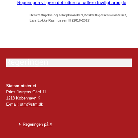
Regeringen vil gøre det lettere at udføre frivilligt arbejde
Beskæftigelse og arbejdsmarked
Beskæftigelsesministeriet
Lars Løkke Rasmussen III (2016-2019)
Statsministeriet
Prins Jørgens Gård 11
1218 København K
E-mail:
stm@stm.dk
Regeringen på X