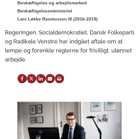
Beskæftigelse og arbejdsmarked
Beskæftigelsesministeriet
Lars Løkke Rasmussen III (2016-2019)
Regeringen, Socialdemokratiet, Dansk Folkeparti
og Radikale Venstre har indgået aftale om at
lempe og forenkle reglerne for frivilligt, ulønnet
arbejde.
Del på Facebook
Del på X (Twitter)
Del på LinkedIn
Send email
Print