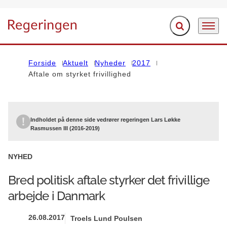
Fold søgefelt ud
Menu
Gå til forsiden
Forside
Aktuelt
Nyheder
2017
Aftale om styrket frivillighed
Indholdet på denne side vedrører regeringen Lars Løkke
Rasmussen III (2016-2019)
NYHED
Bred politisk aftale styrker det frivillige
arbejde i Danmark
26.08.2017
Troels Lund Poulsen