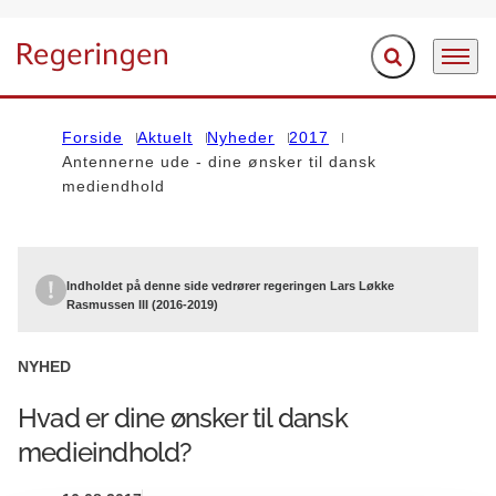
Fold søgefelt ud
Menu
Gå til forsiden
Forside
Aktuelt
Nyheder
2017
Antennerne ude - dine ønsker til dansk
mediendhold
Indholdet på denne side vedrører regeringen Lars Løkke
Rasmussen III (2016-2019)
NYHED
Hvad er dine ønsker til dansk
medieindhold?