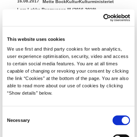
16.08.2017
Mette Bock
Kultur
Kulturministeriet
Lars Løkke Rasmussen III (2016-2019)
Antennerne Ude er en borgerinddragende
proces, som kulturminister Mette Bock har sat i
This website uses cookies
gang for at undersøge, hvilke ønsker
We use first and third party cookies for web analytics,
befolkningen har til fremtidens danske
user experience optimisation, security, video and access
medieindhold op til forhandlingerne om en ny
to certain social media features. You are at all times
medieaftale i 2018.
capable of changing or revoking your consent by clicking
the link “Cookies” at the bottom of the page. You are also
able to read more about our use of cookies by clicking
Del på Facebook
Del på X (Twitter)
Del på LinkedIn
Send email
Print
“Show details” below.
Hvad ser du? Hvad lytter du til? Hvor henter du dine
C
Necessary
nyheder? Hvad vil du gerne have mere af? Hvad vil du
o
gerne have, dine børn ser? Hvad synes du, staten skal
n
støtte udviklingen og distributionen af?
s