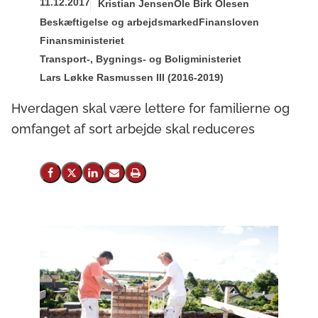
11.12.2017
Kristian Jensen
Ole Birk Olesen
Beskæftigelse og arbejdsmarked
Finansloven
Finansministeriet
Transport-, Bygnings- og Boligministeriet
Lars Løkke Rasmussen III (2016-2019)
Hverdagen skal være lettere for familierne og
omfanget af sort arbejde skal reduceres
Del på Facebook
Del på X (Twitter)
Del på LinkedIn
Send email
Print