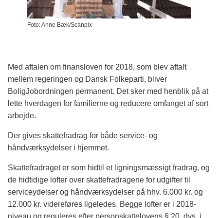
Foto: Anne Bæk/Scanpix
Med aftalen om finansloven for 2018, som blev aftalt
mellem regeringen og Dansk Folkeparti, bliver
BoligJobordningen permanent. Det sker med henblik på at
lette hverdagen for familierne og reducere omfanget af sort
arbejde.
Der gives skattefradrag for både service- og
håndværksydelser i hjemmet.
Skattefradraget er som hidtil et ligningsmæssigt fradrag, og
de hidtidige lofter over skattefradragene for udgifter til
serviceydelser og håndværksydelser på hhv. 6.000 kr. og
12.000 kr. videreføres ligeledes. Begge lofter er i 2018-
niveau og reguleres efter personskattelovens § 20, dvs. i