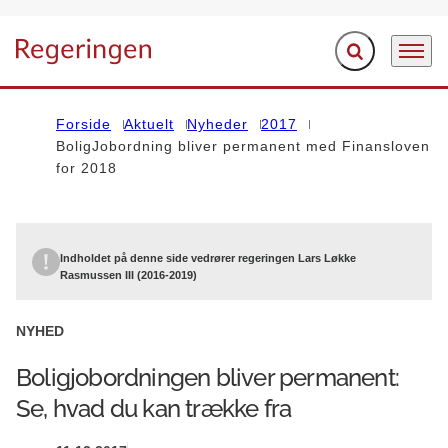
Fold søgefelt ud
Menu
Gå til forsiden
Forside
Aktuelt
Nyheder
2017
BoligJobordning bliver permanent med Finansloven
for 2018
Indholdet på denne side vedrører regeringen Lars Løkke
Rasmussen III (2016-2019)
NYHED
Boligjobordningen bliver permanent:
Se, hvad du kan trække fra