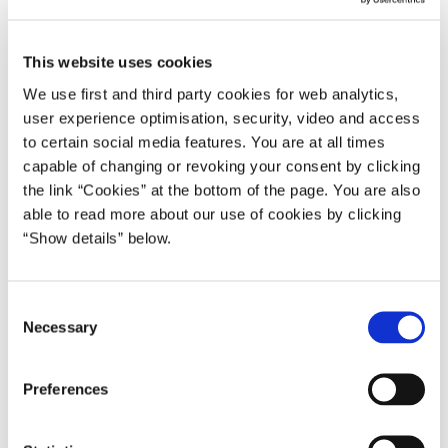
-Tilslutning til bredbånd
-Fornyelse og etablering af dræn
-Udvendigt malerarbejde
This website uses cookies
We use first and third party cookies for web analytics,
Som noget nyt gives der fremadrettet også fradrag for
user experience optimisation, security, video and access
lønudgifter til installation af tyverialarm.
to certain social media features. You are at all times
Fradrag for følgende ydelser udgår:
capable of changing or revoking your consent by clicking
-Installation af intelligent varme-, ventilations- og lysstyring
the link “Cookies” at the bottom of the page. You are also
-Solafskærmning af vinduer og glasdøre
able to read more about our use of cookies by clicking
“Show details” below.
-Energirådgivning
-Udskiftning af faste belægninger med permeable
belægninger
C
-Sikring af yderdøre og vinduer mod oversvømmelse
Necessary
o
-Installation af ladestik til elbiler
n
-Fjernelse af asbest, PCB og bly
s
Preferences
e
Herunder kan du læse en udspecificering af, hvilke
n
ydelser der er fradragsberettigede