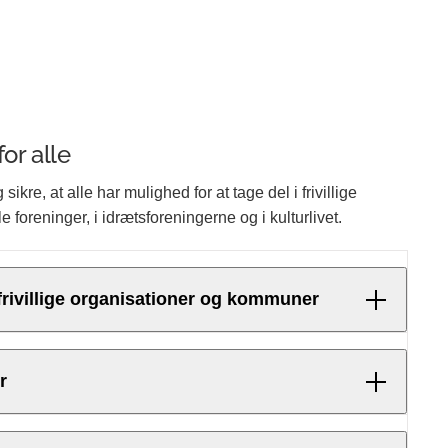
or alle
ikre, at alle har mulighed for at tage del i frivillige
ale foreninger, i idrætsforeningerne og i kulturlivet.
frivillige organisationer og kommuner
 mellem frivillige fællesskaber og den
r
sker og mennesker med handicap. Det betyder,
er relevant, i endnu højere grad skal spille