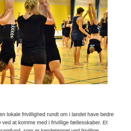
n lokale frivillighed rundt om i landet have bedre
ved at komme med i frivillige fællesskaber. Et
 samfund, som er kendetegnet ved frivillige