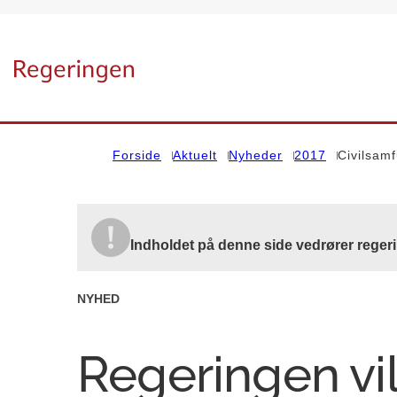
Gå til forsiden
Forside
Aktuelt
Nyheder
2017
Civilsamf
Indholdet på denne side vedrører reger
NYHED
Regeringen vil