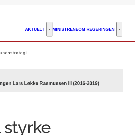
AKTUELT
MINISTRENE
OM REGERINGEN
Aktuelt - Flere links
Om regeri
undsstrategi
ingen Lars Løkke Rasmussen III (2016-2019)
 styrke