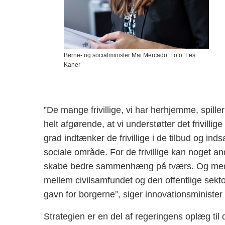
Børne- og socialminister Mai Mercado. Foto: Les
Kaner
”De mange frivillige, vi har herhjemme, spille
helt afgørende, at vi understøtter det frivillig
grad indtænker de frivillige i de tilbud og ind
sociale område. For de frivillige kan noget an
skabe bedre sammenhæng på tværs. Og med re
mellem civilsamfundet og den offentlige sektor
gavn for borgerne”, siger innovationsministe
Strategien er en del af regeringens oplæg ti