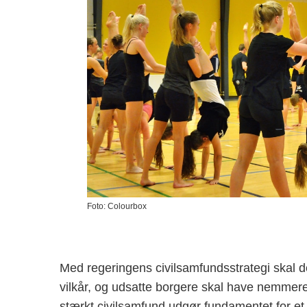
Foto: Colourbox
Med regeringens civilsamfundsstrategi skal de
vilkår, og udsatte borgere skal have nemmere 
stærkt civilsamfund udgør fundamentet for et