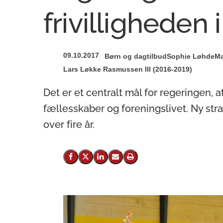
frivilligheden 
09.10.2017
Børn og dagtilbud
Sophie Løhde
Ma
Lars Løkke Rasmussen III (2016-2019)
Det er et centralt mål for regeringen, at 
fællesskaber og foreningslivet. Ny strate
over fire år.
Del på Facebook
Del på X (Twitter)
Del på LinkedIn
Send email
Print