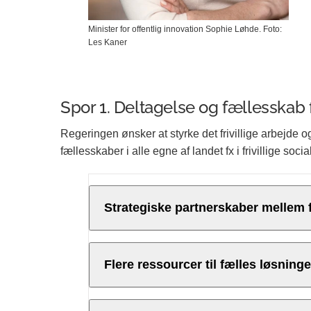
Minister for offentlig innovation Sophie Løhde. Foto:
Les Kaner
Spor 1. Deltagelse og fællesskab f
Regeringen ønsker at styrke det frivillige arbejde og s
fællesskaber i alle egne af landet fx i frivillige soci
Strategiske partnerskaber mellem 
Regeringen ønsker at styrke koblingen
Flere ressourcer til fælles løsninge
kommunale indsats til udsatte menne
at civilsamfundets indsatser, hvor det 