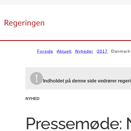
Gå til forsiden
Forside
Aktuelt
Nyheder
2017
Danmark 
Indholdet på denne side vedrører reger
NYHED
Pressemøde: 