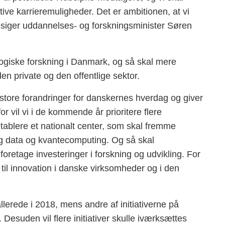
ktive karrieremuligheder. Det er ambitionen, at vi
, siger uddannelses- og forskningsminister Søren
ogiske forskning i Danmark, og så skal mere
den private og den offentlige sektor.
 store forandringer for danskernes hverdag og giver
r vil vi i de kommende år prioritere flere
etablere et nationalt center, som skal fremme
big data og kvantecomputing. Og så skal
oretage investeringer i forskning og udvikling. For
 til innovation i danske virksomheder og i den
 allerede i 2018, mens andre af initiativerne på
 Desuden vil flere initiativer skulle iværksættes