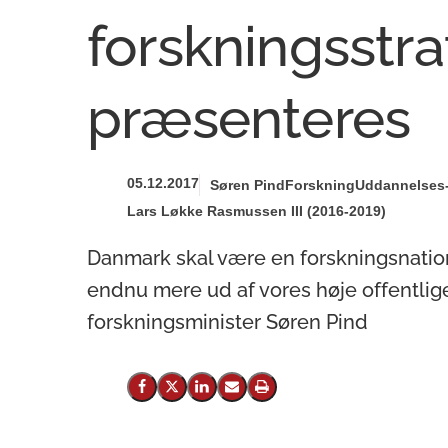
forskningsstra
præsenteres
05.12.2017
Søren Pind
Forskning
Uddannelses-
Lars Løkke Rasmussen III (2016-2019)
Danmark skal være en forskningsnation 
endnu mere ud af vores høje offentlig
forskningsminister Søren Pind
Del på Facebook
Del på X (Twitter)
Del på LinkedIn
Send email
Print