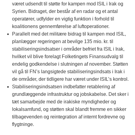
været udsendt til støtte for kampen mod ISIL i Irak og
Syrien. Bidraget, der består af en radar og et antal
operatører, udfylder en vigtig funktion i forhold til
koalitionens gennemførelse af luftoperationer.
Parallelt med det militære bidrag til kampen mod ISIL,
planlægger regeringen at bevilge 135 mio. kr. til
stabiliseringsindsatser i områder befriet fra ISIL i Irak,
hvilket vil blive forelagt Folketingets Finansudvalg til
endelig godkendelse i slutningen af november. Støtten
vil gå til FN’s langsigtede stabiliseringsindsats i Irak i
de områder, der tidligere har været under ISIL’s kontrol.
Stabiliseringsindsatsen indbefatter retablering af
grundlæggende infrastruktur og jobskabelse. Det sker i
tæt samarbejde med de irakiske myndigheder og
lokalsamfund, og støtten skal blandt fremme en sikker
tilbagevenden og reintegration af internt fordrevne og
flygtninge.