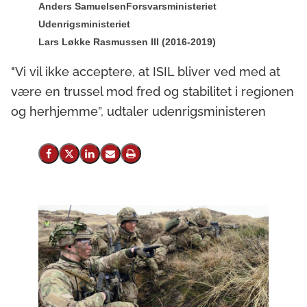
Anders Samuelsen
Forsvarsministeriet
Udenrigsministeriet
Lars Løkke Rasmussen III (2016-2019)
"Vi vil ikke acceptere, at ISIL bliver ved med at
være en trussel mod fred og stabilitet i regionen
og herhjemme”, udtaler udenrigsministeren
Del på Facebook
Del på X (Twitter)
Del på LinkedIn
Send email
Print