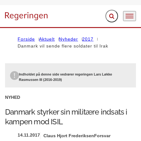
Fold søgefelt ud
Menu
Gå til forsiden
Forside
Aktuelt
Nyheder
2017
Danmark vil sende flere soldater til Irak
Indholdet på denne side vedrører regeringen Lars Løkke
Rasmussen III (2016-2019)
NYHED
Danmark styrker sin militære indsats i
kampen mod ISIL
14.11.2017
Claus Hjort Frederiksen
Forsvar