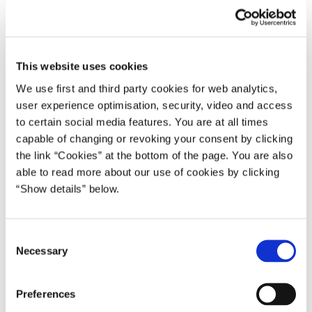
Irak og Syrien. Med det nye bidrag – som både indeholder
militære og civile komponenter – fortsætter vi den
bredspektrede støtte til kampen mod ISIL, der har
This website uses cookies
kendetegnet Danmarks indsats mod terrorbevægelsen fra
start”, afslutter udenrigsminister Anders Samuelsen.
We use first and third party cookies for web analytics,
user experience optimisation, security, video and access
to certain social media features. You are at all times
capable of changing or revoking your consent by clicking
the link “Cookies” at the bottom of the page. You are also
able to read more about our use of cookies by clicking
“Show details” below.
C
Necessary
o
Forsvarsminister Claus Hjort Frederiksen på vej til
n
militærøvelse i Oksbøl i marts 2017.
s
Preferences
e