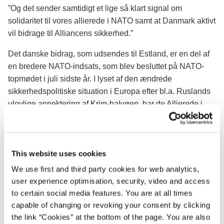
”Og det sender samtidigt et lige så klart signal om
solidaritet til vores allierede i NATO samt at Danmark aktivt
vil bidrage til Alliancens sikkerhed.”
Det danske bidrag, som udsendes til Estland, er en del af
en bredere NATO-indsats, som blev besluttet på NATO-
topmødet i juli sidste år. I lyset af den ændrede
sikkerhedspolitiske situation i Europa efter bl.a. Ruslands
ulovlige annektering af Krim-halvøen, har de Allierede i
NATO besluttet at styrke Alliancens afskrækkelses- og
forsvarsprofil.
”Jeg er glad for den brede opbakning i Folketinget i dag”,
This website uses cookies
udtaler udenrigsminister Anders Samuelsen, og
We use first and third party cookies for web analytics,
forsvarsminister Claus Hjort Frederiksen supplerer: ”Den
user experience optimisation, security, video and access
brede opbakning i Folketinget i dag er et skulderklap til de
to certain social media features. You are at all times
danske soldater, der tager til Estland for at løse en vigtig
capable of changing or revoking your consent by clicking
opgave for NATO, for de baltiske lande og for Danmark.
the link “Cookies” at the bottom of the page. You are also