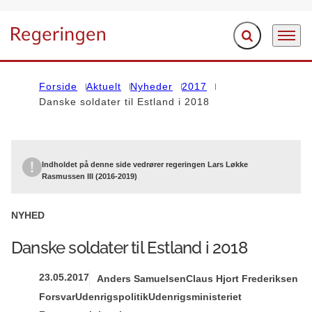
Fold søgefelt ud
Menu
Gå til forsiden
Forside
Aktuelt
Nyheder
2017
Danske soldater til Estland i 2018
Indholdet på denne side vedrører regeringen Lars Løkke
Rasmussen III (2016-2019)
NYHED
Danske soldater til Estland i 2018
23.05.2017
Anders Samuelsen
Claus Hjort Frederiksen
Forsvar
Udenrigspolitik
Udenrigsministeriet