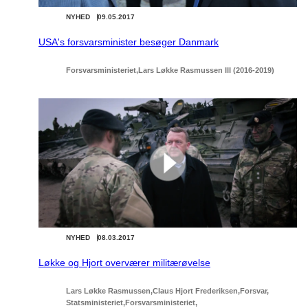
NYHED
09.05.2017
USA's forsvarsminister besøger Danmark
Forsvarsministeriet
Lars Løkke Rasmussen III (2016-2019)
NYHED
08.03.2017
Løkke og Hjort overværer militærøvelse
Lars Løkke Rasmussen
Claus Hjort Frederiksen
Forsvar
Statsministeriet
Forsvarsministeriet