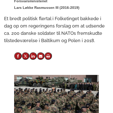
Forsvarsministeriet
Lars Løkke Rasmussen III (2016-2019)
Et bredt politisk flertal i Folketinget bakkede i
dag op om regeringens forslag om at udsende
ca. 200 danske soldater til NATOs fremskudte
tilstedeværelse i Baltikum og Polen i 2018.
Del på Facebook
Del på X (Twitter)
Del på LinkedIn
Send email
Print