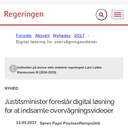
Fold søgefelt ud
Menu
Gå til forsiden
Forside
Aktuelt
Nyheder
2017
Digital løsning for overvågningsvideoer
Indholdet på denne side vedrører regeringen Lars Løkke
Rasmussen III (2016-2019)
NYHED
Justitsminister foreslår digital løsning
for at indsamle overvågningsvideoer
13.03.2017
Søren Pape Poulsen
Retspolitik