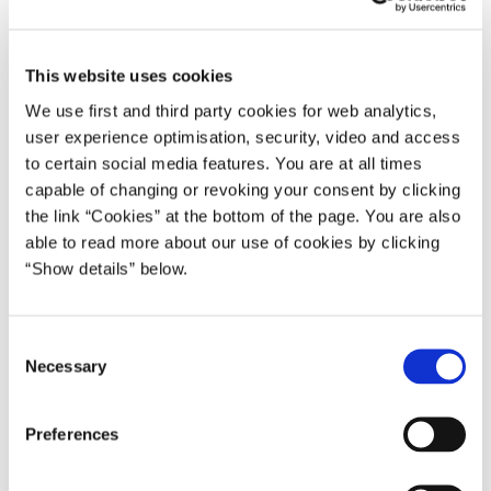
Foto: Colourbox
This website uses cookies
We use first and third party cookies for web analytics,
Der har gennem den seneste tid været episoder, hvor flere
user experience optimisation, security, video and access
borgere og butiksejere har udtrykt utilfredshed med
to certain social media features. You are at all times
mulighederne for at videregive overvågningsvideoer til
capable of changing or revoking your consent by clicking
the link “Cookies” at the bottom of the page. You are also
politiet.
able to read more about our use of cookies by clicking
Justitsminister Søren Pape Poulsen vil derfor etablere en
“Show details” below.
digital løsning, så borgere og virksomheder på en let og
enkel måde kan indsende overvågningsmateriale til
politiet.
C
Necessary
o
Hensigten med den digitale løsning er at gøre det nemt og
n
ligetil for borgeren at videregive overvågningsbilleder til
s
Preferences
politiet og samtidig være et brugbart værktøj for politiet.
e
n
Herudover er Justitsministeriet i gang med en kortlægning