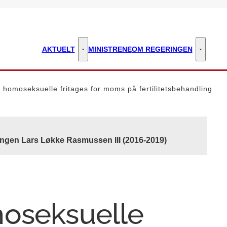
AKTUELT
MINISTRENE
OM REGERINGEN
Aktuelt - Flere links
Om regeri
 homoseksuelle fritages for moms på fertilitetsbehandling
ingen Lars Løkke Rasmussen III (2016-2019)
moseksuelle