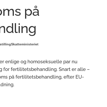
moms på
andling
stilling
Skatteministeriet
iver enlige og homoseksuelle par nu
 for fertilitetsbehandling. Snart er alle –
ms på fertilitetsbehandling, efter EU-
ldning.