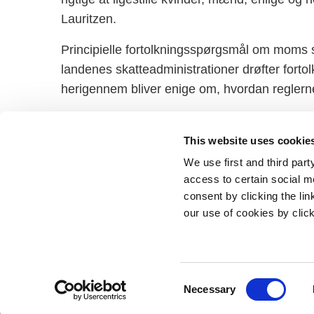
Lauritzen.
Principielle fortolkningsspørgsmål om moms
landenes skatteadministrationer drøfter fort
herigennem bliver enige om, hvordan reglerne
Men i dette tilfælde har ingen medlemslande h
momsfritagelse af fertilitetsbehandling til alle.
This website uses cookie
We use first and third part
access to certain social m
consent by clicking the li
our use of cookies by clic
Statsminister
Prins Jørgen
1218 Københ
C
E-mail:
stm@
Necessary
o