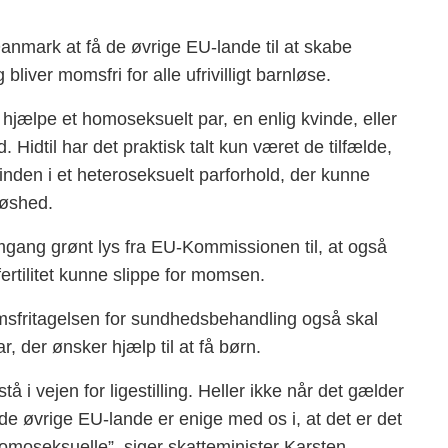
anmark at få de øvrige EU-lande til at skabe
g bliver momsfri for alle ufrivilligt barnløse.
jælpe et homoseksuelt par, en enlig kvinde, eller
 Hidtil har det praktisk talt kun været de tilfælde,
kvinden i et heteroseksuelt parforhold, der kunne
løshed.
omgang grønt lys fra EU-Kommissionen til, at også
ertilitet kunne slippe for momsen.
msfritagelsen for sundhedsbehandling også skal
, der ønsker hjælp til at få børn.
i vejen for ligestilling. Heller ikke når det gælder
at de øvrige EU-lande er enige med os i, at det er det
 homoseksuelle”, siger skatteminister Karsten