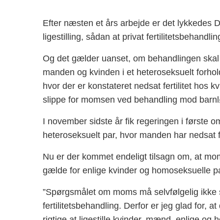
Efter næsten et års arbejde er det lykkedes D
ligestilling, sådan at privat fertilitetsbehandlin
Og det gælder uanset, om behandlingen skal h
manden og kvinden i et heteroseksuelt forhold.
hvor der er konstateret nedsat fertilitet hos 
slippe for momsen ved behandling mod barn
I november sidste år fik regeringen i første 
heteroseksuelt par, hvor manden har nedsat f
Nu er der kommet endeligt tilsagn om, at mo
gælde for enlige kvinder og homoseksuelle par
”Spørgsmålet om moms må selvfølgelig ikke stå 
fertilitetsbehandling. Derfor er jeg glad for, 
rigtige at ligestille kvinder, mænd, enlige og