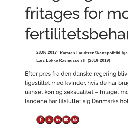
fritages for 
fertilitetsbeh
28.06.2017
Karsten Lauritzen
Skattepolitik
Lige
Lars Løkke Rasmussen III (2016-2019)
Efter pres fra den danske regering bl
ligestillet med kvinder, hvis de har brug
uanset køn og seksualitet – fritaget mo
landene har tilsluttet sig Danmarks ho
Del på Facebook
Del på X (Twitter)
Del på LinkedIn
Send email
Print