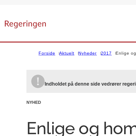
Gå til forsiden
Forside
Aktuelt
Nyheder
2017
Enlige og
Indholdet på denne side vedrører reger
NYHED
Enlige og ho