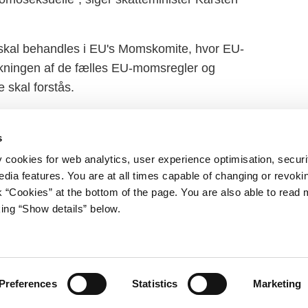
 skal behandles i EU's Momskomite, hvor EU-
olkningen af de fælles EU-momsregler og
 skal forstås.
aft indvendinger mod det danske initiativ for
s
y cookies for web analytics, user experience optimisation, securi
edia features. You are at all times capable of changing or revoki
nk “Cookies” at the bottom of the page. You are also able to read
king “Show details” below.
iet
Regeringen på X
s Gård 11
avn K
stm.dk
Preferences
Statistics
Marketing