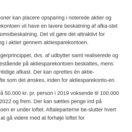
soner kan placere opsparing i noterede aktier og
kontoen vil have en lavere beskatning af afka-stet
stbeskatning. Det vil gøre det attraktivt for
ng i aktier gennem aktiesparekontoen.
lagerprincippet, dvs. af udbytter samt realiserede og
destående på aktiesparekontoen beskattes, mens
tidige afkast. Der kan oprettes én aktie-
fte som det ønskes, inden for aktiesparekonto-en.
å 50.000 kr. pr. person i 2019 voksende til 100.000
 i 2022 og frem. Der kan sættes penge ind på
en er under loftet. Aftaleparterne be-slutter hvert
at gå videre med at forhøje loftet for