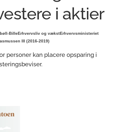
vestere i aktier
øll-Bille
Erhvervsliv og vækst
Erhvervsministeriet
asmussen III (2016-2019)
or personer kan placere opsparing i
steringsbeviser.