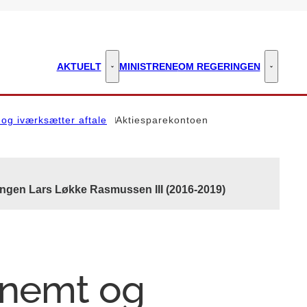
AKTUELT
MINISTRENE
OM REGERINGEN
Aktuelt - Flere links
Om regeri
og iværksætter aftale
Aktiesparekontoen
ingen Lars Løkke Rasmussen III (2016-2019)
 nemt og