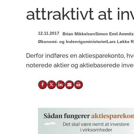
attraktivt at in
12.11.2017
Brian Mikkelsen
Simon Emil Ammitzb
Økonomi- og Indenrigsministeriet
Lars Løkke R
Derfor indføres en aktiesparekonto, hv
noterede aktier og aktiebaserede inve
Del på Facebook
Del på X (Twitter)
Del på LinkedIn
Send email
Print