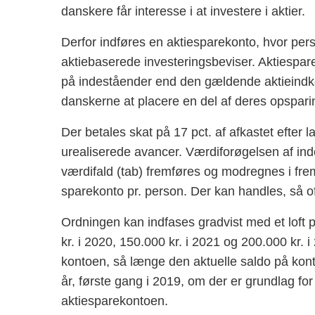
danskere får interesse i at investere i aktier.
Derfor indføres en aktiesparekonto, hvor per
aktiebaserede investeringsbeviser. Aktiespare
på indeståender end den gældende aktieindkom
danskerne at placere en del af deres opspari
Der betales skat på 17 pct. af afkastet efter 
urealiserede avancer. Værdiforøgelsen af in
værdifald (tab) fremføres og modregnes i frem
sparekonto pr. person. Der kan handles, så o
Ordningen kan indfases gradvist med et loft p
kr. i 2020, 150.000 kr. i 2021 og 200.000 kr.
kontoen, så længe den aktuelle saldo på konto
år, første gang i 2019, om der er grundlag for 
aktiesparekontoen.