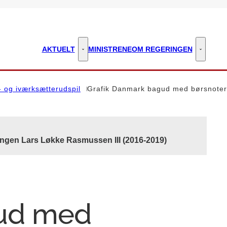
AKTUELT
MINISTRENE
OM REGERINGEN
Aktuelt - Flere links
Om regeri
- og iværksætterudspil
Grafik Danmark bagud med børsnoter
ingen Lars Løkke Rasmussen III (2016-2019)
ud med