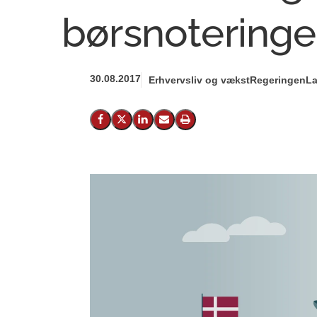
børsnoteringe
30.08.2017
Erhvervsliv og vækst
Regeringen
La
Del på Facebook
Del på X (Twitter)
Del på LinkedIn
Send email
Print