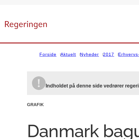
Gå til forsiden
Forside
Aktuelt
Nyheder
2017
Erhvervs
Indholdet på denne side vedrører reger
GRAFIK
Danmark bag