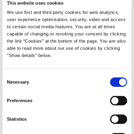
21.06.2017
Lars Løkke Rasmussen III (2016-2019)
This website uses cookies
We use first and third party cookies for web analytics,
På grund af naturkatastrofen i Grønland flages
user experience optimisation, security, video and access
der onsdag den 21. juni 2017 på halv stang fra
to certain social media features. You are at all times
samtlige statsbygninger og statsskibe. Det er
capable of changing or revoking your consent by clicking
Grønlands nationaldag, og flagningen sker
the link “Cookies” at the bottom of the page. You are also
able to read more about our use of cookies by clicking
derfor med det grønlandske flag Erfalasorput.
“Show details” below.
Del på Facebook
Del på X (Twitter)
Del på LinkedIn
Send email
Print
C
Necessary
o
n
s
Preferences
e
n
t
Statistics
S
e