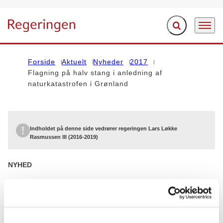
Fold søgefelt ud
Menu
Gå til forsiden
Forside
Aktuelt
Nyheder
2017
Flagning på halv stang i anledning af
naturkatastrofen i Grønland
Indholdet på denne side vedrører regeringen Lars Løkke
Rasmussen III (2016-2019)
NYHED
Flagning på halv stang i anledning af
naturkatastrofen i Grønland