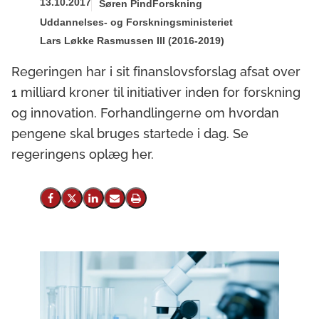
13.10.2017
Søren Pind
Forskning
Uddannelses- og Forskningsministeriet
Lars Løkke Rasmussen III (2016-2019)
Regeringen har i sit finanslovsforslag afsat over
1 milliard kroner til initiativer inden for forskning
og innovation. Forhandlingerne om hvordan
pengene skal bruges startede i dag. Se
regeringens oplæg her.
Del på Facebook
Del på X (Twitter)
Del på LinkedIn
Send email
Print