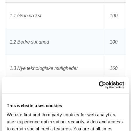
1.1 Grøn vækst
100
1.2 Bedre sundhed
100
1.3 Nye teknologiske muligheder
160
2. Udviklings- og
250
Demonstrationsprogrammer
This website uses cookies
We use first and third party cookies for web analytics,
user experience optimisation, security, video and access
2.1 Miljøteknologisk Udviklings- og
to certain social media features. You are at all times