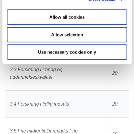
i
3.1 Mennesker og samfund
50
o
Allow all cookies
n
Allow selection
3.2 Sapere Aude og nationalt ERC-
55
støtteprogram
Use necessary cookies only
3.3 Forskning i læring og
20
uddannelseskvalitet
3.4 Forskning i tidlig indsats
20
3.5 Frie midler til Danmarks Frie