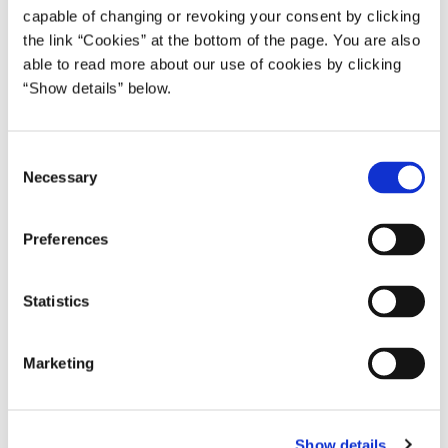
30
Demonstrationsprogram (MUDP)
capable of changing or revoking your consent by clicking
the link “Cookies” at the bottom of the page. You are also
able to read more about our use of cookies by clicking
“Show details” below.
2.2 Energiteknologisk Udviklings og
195
Demonstrationsprogram (EUDP)
C
Necessary
o
n
2.2 Grønt Udviklings- og
s
Preferences
Demonstrationsprogram (GUDP)/
e
25
Internationalt Center for Økologisk Jordbrug
n
og Fødevaresystemer (ICROFS)
t
Statistics
S
e
Marketing
l
3. Danmarks Frie Forskningsfond
200
e
c
Show details
t