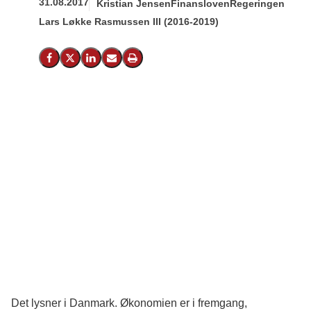
31.08.2017
Kristian Jensen
Finansloven
Regeringen
Lars Løkke Rasmussen III (2016-2019)
Del på Facebook
Del på X (Twitter)
Del på LinkedIn
Send email
Print
Det lysner i Danmark. Økonomien er i fremgang,