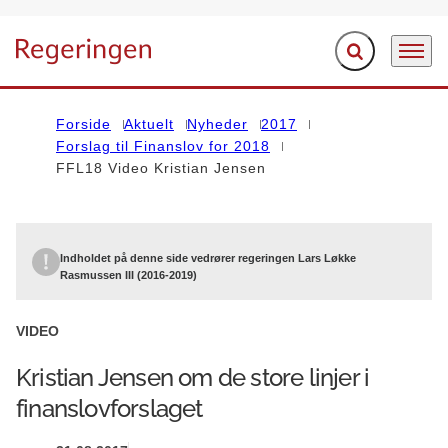
Fold søgefelt ud
Menu
Gå til forsiden
Forside
Aktuelt
Nyheder
2017
Forslag til Finanslov for 2018
FFL18 Video Kristian Jensen
Indholdet på denne side vedrører regeringen Lars Løkke
Rasmussen III (2016-2019)
VIDEO
Kristian Jensen om de store linjer i
finanslovforslaget