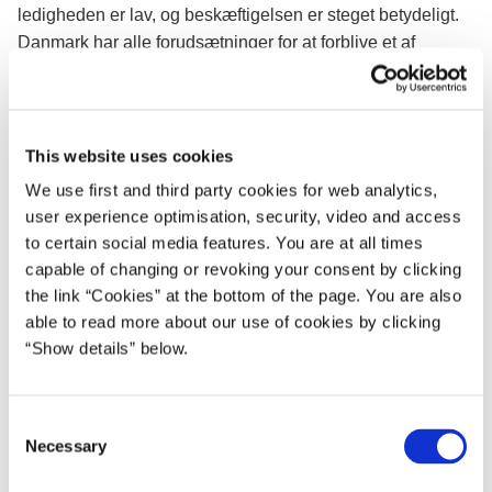
ledigheden er lav, og beskæftigelsen er steget betydeligt.
Danmark har alle forudsætninger for at forblive et af
verdens lykkeligste og rigeste lande. Men succesen
kommer ikke af sig selv, så vi skal hele siden stræbe efter
at blive bedre.
This website uses cookies
Vi har lært meget af kriseårene. Vi kan konstatere, at
We use first and third party cookies for web analytics,
reformerne af efterløn og dagpenge virkede.
user experience optimisation, security, video and access
Beskæftigelsen stiger mest blandt de 60-64 årige, og færre
to certain social media features. You are at all times
er langtidsledige. Nu er tiden kommet til at belønne
capable of changing or revoking your consent by clicking
danskernes arbejdsomhed, så vi udnytter opsvinget fuldt
the link “Cookies” at the bottom of the page. You are also
ud og får skabt jobs – ikke mindst til dem, der har sværest
able to read more about our use of cookies by clicking
ved at finde fodfæste på arbejdsmarkedet. Samtidig vil vi
“Show details” below.
give hårdt pressede familier bedre mulighed for at købe
hjælp i hjemmet.
C
Danmark skal hænge sammen, både socialt og geografisk.
Necessary
o
Derfor vil regeringen sikre, at alle dele af landet får gavn af
n
opsvinget. Bedre infrastruktur skal binde landet bedre