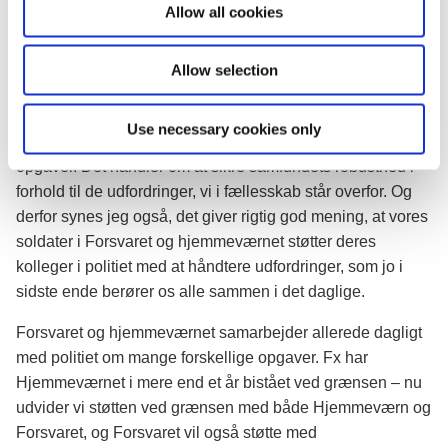
vil være indfaset betydelige ressourcer fra forsvaret og
Allow all cookies
n
hjemmeværnet.
Allow selection
Forsvarsminister Claus Hjort Frederiksen siger:
”Jeg er glad for, at der er fundet en løsning, der kan aflaste
Use necessary cookies only
politiet, så vi kan frigøre politibetjente til andre vigtige
opgaver. Det handler om at sikre samfundets robusthed i
forhold til de udfordringer, vi i fællesskab står overfor. Og
derfor synes jeg også, det giver rigtig god mening, at vores
soldater i Forsvaret og hjemmeværnet støtter deres
kolleger i politiet med at håndtere udfordringer, som jo i
sidste ende berører os alle sammen i det daglige.
Forsvaret og hjemmeværnet samarbejder allerede dagligt
med politiet om mange forskellige opgaver. Fx har
Hjemmeværnet i mere end et år bistået ved grænsen – nu
udvider vi støtten ved grænsen med både Hjemmeværn og
Forsvaret, og Forsvaret vil også støtte med