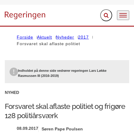
Fold søgefelt ud
Menu
Gå til forsiden
Forside
Aktuelt
Nyheder
2017
Forsvaret skal aflaste politiet
Indholdet på denne side vedrører regeringen Lars Løkke
Rasmussen III (2016-2019)
NYHED
Forsvaret skal aflaste politiet og frigøre
128 politiårsværk
08.09.2017
Søren Pape Poulsen