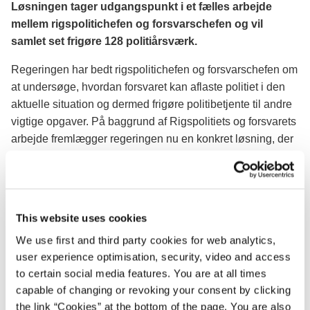
Løsningen tager udgangspunkt i et fælles arbejde
mellem rigspolitichefen og forsvarschefen og vil
samlet set frigøre 128 politiårsværk.
Regeringen har bedt rigspolitichefen og forsvarschefen om
at undersøge, hvordan forsvaret kan aflaste politiet i den
aktuelle situation og dermed frigøre politibetjente til andre
vigtige opgaver. På baggrund af Rigspolitiets og forsvarets
arbejde fremlægger regeringen nu en konkret løsning, der
omfatter, at forsvaret og hjemmeværnet aflaster politiet med
mandskab til grænseindsatsen og bevogtningsopgaver.
Samlet set vil der blive frigjort 128 politiårsværk.
This website uses cookies
Justitsminister Søren Pape Poulsen siger:
We use first and third party cookies for web analytics,
”Det er ingen hemmelighed, at det er udfordrende tider for
user experience optimisation, security, video and access
dansk politi. Bandekonflikt, grænseindsats og terrortruslen
to certain social media features. You are at all times
trækker store veksler på korpset. Derfor har vi besluttet, at
capable of changing or revoking your consent by clicking
forsvaret fremover skal aflaste politiet ved grænsen og i
the link “Cookies” at the bottom of the page. You are also