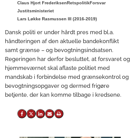
Claus Hjort Frederiksen
Retspolitik
Forsvar
Justitsministeriet
Lars Løkke Rasmussen III (2016-2019)
Dansk politi er under hårdt pres med bl.a.
håndteringen af den aktuelle bandekonflikt
samt grænse – og bevogtningsindsatsen.
Regeringen har derfor besluttet, at forsvaret og
hjemmeværnet skal aflaste politiet med
mandskab i forbindelse med grænsekontrol og
bevogtningsopgaver og dermed frigøre
betjente, der kan komme tilbage i kredsene.
Del på Facebook
Del på X (Twitter)
Del på LinkedIn
Send email
Print