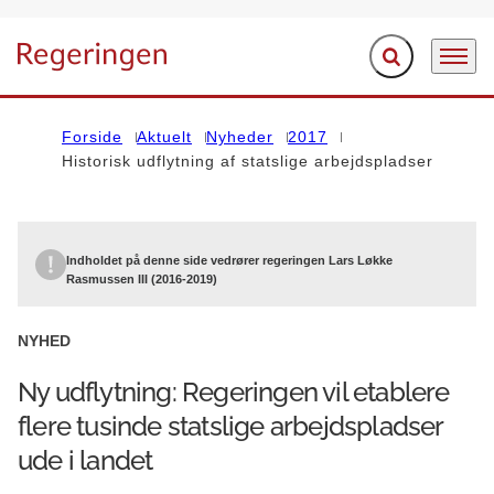
Fold søgefelt ud
Menu
Gå til forsiden
Forside
Aktuelt
Nyheder
2017
Historisk udflytning af statslige arbejdspladser
Indholdet på denne side vedrører regeringen Lars Løkke
Rasmussen III (2016-2019)
NYHED
Ny udflytning: Regeringen vil etablere
flere tusinde statslige arbejdspladser
ude i landet