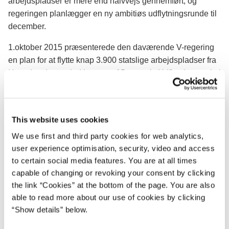
arbejdspladser er mere end halvvejs gennemført, og
regeringen planlægger en ny ambitiøs udflytningsrunde til
december.
1.oktober 2015 præsenterede den daværende V-regering
en plan for at flytte knap 3.900 statslige arbejdspladser fra
Hovedstaden og ind i resten af Danmark. Udflytningen skal
give balance og udvikling i hele landet og sikre statslige
institutioner, der er tæt på borgere og virksomheder.
Arbejdet med at flytte arbejdspladser er i fuld gang og
This website uses cookies
størstedelen af de udflyttede institutioner ventes at være
We use first and third party cookies for web analytics,
færdige med flytningen inden udgangen af 2017. Den
user experience optimisation, security, video and access
seneste status viser, at der i september 2017 er flyttet
to certain social media features. You are at all times
2.546 ud af de 3.900 planlagte flytninger af arbejdspladser.
capable of changing or revoking your consent by clicking
23 ud af 44 planlagte institutioner har nu afsluttet flytningen
the link “Cookies” at the bottom of the page. You are also
og mere end 25 byer har fået nye arbejdspladser.
able to read more about our use of cookies by clicking
“Show details” below.
Regeringen vil videre af denne vej og vil i en ny