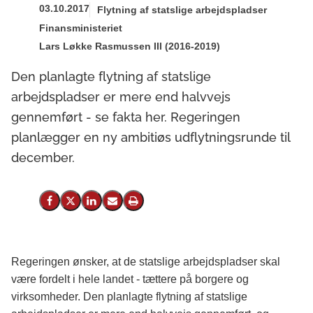
03.10.2017
Flytning af statslige arbejdspladser
Finansministeriet
Lars Løkke Rasmussen III (2016-2019)
Den planlagte flytning af statslige
arbejdspladser er mere end halvvejs
gennemført - se fakta her. Regeringen
planlægger en ny ambitiøs udflytningsrunde til
december.
Del på Facebook
Del på X (Twitter)
Del på LinkedIn
Send email
Print
Regeringen ønsker, at de statslige arbejdspladser skal
være fordelt i hele landet - tættere på borgere og
virksomheder. Den planlagte flytning af statslige