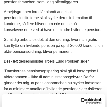
pensionsbranchen, som i dag offentliggøres.
Arbejdsgruppen foreslår blandt andet, at
pensionsinstitutterne skal styrke deres information til
kunderne, så flere bliver opmærksomme på
konsekvenserne ved at have en mindre hvilende pension.
Samtidig anbefales det, at den ordning, hvor man gratis
kan flytte sin hvilende pension på op til 20.000 kroner til en
aktiv pensionsordning, bliver permanent.
Beskæftigelsesminister Troels Lund Poulsen siger:
”Danskernes pensionsopsparing skal gå til forsørgelse i
alderdommen – ikke til administrationsgebyrer. Derfor
glæder det mig, at pensionsbranchen nu styrker indsatsen
for at minimere antallet af hvilende pensioner, der risikerer
at blive spist op af gebyrer. Vi skal ikke overtage borgernes
ansvar for deres egen pension. Men de skal vide, hvad der
er på spil, når de har en hvilende pension stående i