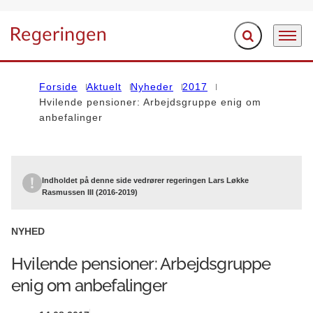
Fold søgefelt ud
Menu
Gå til forsiden
Forside
Aktuelt
Nyheder
2017
Hvilende pensioner: Arbejdsgruppe enig om
anbefalinger
Indholdet på denne side vedrører regeringen Lars Løkke
Rasmussen III (2016-2019)
NYHED
Hvilende pensioner: Arbejdsgruppe
enig om anbefalinger