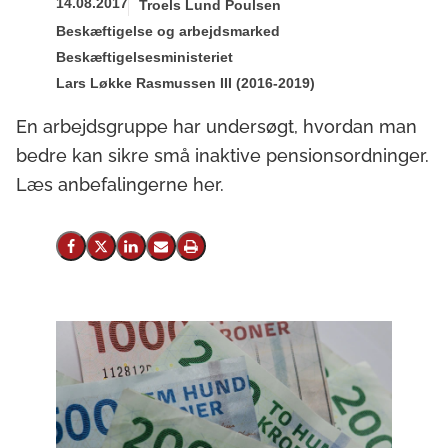
14.08.2017
Troels Lund Poulsen
Beskæftigelse og arbejdsmarked
Beskæftigelsesministeriet
Lars Løkke Rasmussen III (2016-2019)
En arbejdsgruppe har undersøgt, hvordan man
bedre kan sikre små inaktive pensionsordninger.
Læs anbefalingerne her.
Del på Facebook
Del på X (Twitter)
Del på LinkedIn
Send email
Print