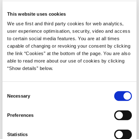
længere tid, så de har mulighed for at handle.
This website uses cookies
Pensionsområdet er meget komplekst, og jeg vil gerne
We use first and third party cookies for web analytics,
takke arbejdsgruppen for deres arbejde. Men arbejdet er
user experience optimisation, security, video and access
ikke slut endnu. Nu skal anbefalingerne bredes ud i hele
to certain social media features. You are at all times
pensionsbranchen, så de får den ønskede effekt, og det er
capable of changing or revoking your consent by clicking
en udvikling, vi i ministeriet vil følge nøje.”
the link “Cookies” at the bottom of the page. You are also
able to read more about our use of cookies by clicking
Arbejdsgruppen til sikring af hvilende pensioner blev
“Show details” below.
nedsat af den tidligere S-R-SF regering. Opgaven lød på
at undersøge omfanget af små hvilende
pensionsordninger og komme med forslag, der gør det
C
lettere at samle hvilende pensioner og overføre dem til
Necessary
o
alternative ordninger.
n
s
Preferences
Beskæftigelsesministeriet vil i samarbejde med
e
Erhvervsministeriet over en 3-årig periode følge op på, om
n
pensionsbranchen iværksætter de anbefalede tiltag.
t
Statistics