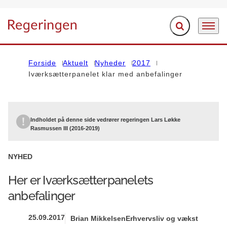
Fold søgefelt ud
Menu
Gå til forsiden
Forside
Aktuelt
Nyheder
2017
Iværksætterpanelet klar med anbefalinger
Indholdet på denne side vedrører regeringen Lars Løkke
Rasmussen III (2016-2019)
NYHED
Her er Iværksætterpanelets
anbefalinger
25.09.2017
Brian Mikkelsen
Erhvervsliv og vækst