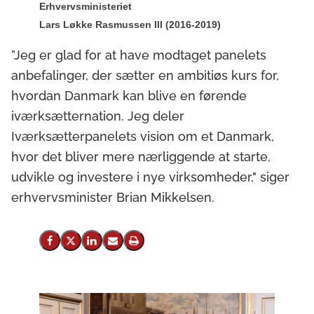
Erhvervsministeriet
Lars Løkke Rasmussen III (2016-2019)
”Jeg er glad for at have modtaget panelets
anbefalinger, der sætter en ambitiøs kurs for,
hvordan Danmark kan blive en førende
iværksætternation. Jeg deler
Iværksætterpanelets vision om et Danmark,
hvor det bliver mere nærliggende at starte,
udvikle og investere i nye virksomheder," siger
erhvervsminister Brian Mikkelsen.
Del på Facebook
Del på X (Twitter)
Del på LinkedIn
Send email
Print