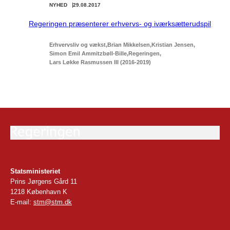
NYHED
29.08.2017
Regeringen præsenterer erhvervs- og iværksætterudspil
Erhvervsliv og vækst
Brian Mikkelsen
Kristian Jensen
Simon Emil Ammitzbøll-Bille
Regeringen
Lars Løkke Rasmussen III (2016-2019)
Statsministeriet
Prins Jørgens Gård 11
1218 København K
E-mail:
stm@stm.dk