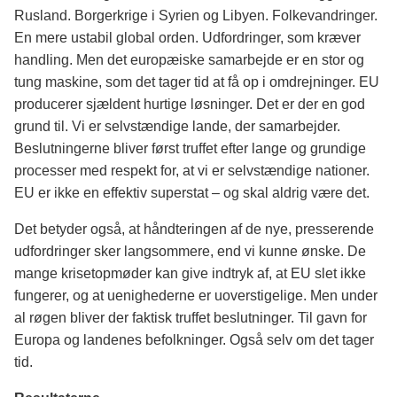
Rusland. Borgerkrige i Syrien og Libyen. Folkevandringer.
En mere ustabil global orden. Udfordringer, som kræver
handling. Men det europæiske samarbejde er en stor og
tung maskine, som det tager tid at få op i omdrejninger. EU
producerer sjældent hurtige løsninger. Det er der en god
grund til. Vi er selvstændige lande, der samarbejder.
Beslutningerne bliver først truffet efter lange og grundige
processer med respekt for, at vi er selvstændige nationer.
EU er ikke en effektiv superstat – og skal aldrig være det.
Det betyder også, at håndteringen af de nye, presserende
udfordringer sker langsommere, end vi kunne ønske. De
mange krisetopmøder kan give indtryk af, at EU slet ikke
fungerer, og at uenighederne er uoverstigelige. Men under
al røgen bliver der faktisk truffet beslutninger. Til gavn for
Europa og landenes befolkninger. Også selv om det tager
tid.