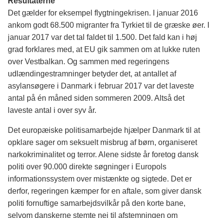
Resultaterne
Det gælder for eksempel flygtningekrisen. I januar 2016
ankom godt 68.500 migranter fra Tyrkiet til de græske øer. I
januar 2017 var det tal faldet til 1.500. Det fald kan i høj
grad forklares med, at EU gik sammen om at lukke ruten
over Vestbalkan. Og sammen med regeringens
udlændingestramninger betyder det, at antallet af
asylansøgere i Danmark i februar 2017 var det laveste
antal på én måned siden sommeren 2009. Altså det
laveste antal i over syv år.
Det europæiske politisamarbejde hjælper Danmark til at
opklare sager om seksuelt misbrug af børn, organiseret
narkokriminalitet og terror. Alene sidste år foretog dansk
politi over 90.000 direkte søgninger i Europols
informationssystem over mistænkte og sigtede. Det er
derfor, regeringen kæmper for en aftale, som giver dansk
politi fornuftige samarbejdsvilkår på den korte bane,
selvom danskerne stemte nej til afstemningen om