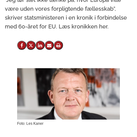
være uden vores forpligtende fællesskab”,
skriver statsministeren i en kronik i forbindelse
med 60-året for EU. Læs kronikken her.
Del på Facebook
Del på X (Twitter)
Del på LinkedIn
Send email
Print
Foto: Les Kaner