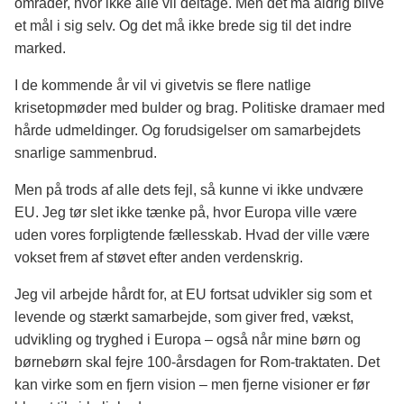
områder, hvor ikke alle vil deltage. Men det må aldrig blive
et mål i sig selv. Og det må ikke brede sig til det indre
marked.
I de kommende år vil vi givetvis se flere natlige
krisetopmøder med bulder og brag. Politiske dramaer med
hårde udmeldinger. Og forudsigelser om samarbejdets
snarlige sammenbrud.
Men på trods af alle dets fejl, så kunne vi ikke undvære
EU. Jeg tør slet ikke tænke på, hvor Europa ville være
uden vores forpligtende fællesskab. Hvad der ville være
vokset frem af støvet efter anden verdenskrig.
Jeg vil arbejde hårdt for, at EU fortsat udvikler sig som et
levende og stærkt samarbejde, som giver fred, vækst,
udvikling og tryghed i Europa – også når mine børn og
børnebørn skal fejre 100-årsdagen for Rom-traktaten. Det
kan virke som en fjern vision – men fjerne visioner er før