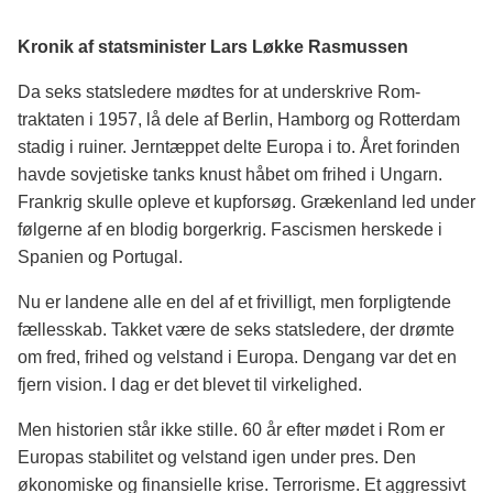
Kronik af statsminister Lars Løkke Rasmussen
Da seks statsledere mødtes for at underskrive Rom-
traktaten i 1957, lå dele af Berlin, Hamborg og Rotterdam
stadig i ruiner. Jerntæppet delte Europa i to. Året forinden
havde sovjetiske tanks knust håbet om frihed i Ungarn.
Frankrig skulle opleve et kupforsøg. Grækenland led under
følgerne af en blodig borgerkrig. Fascismen herskede i
Spanien og Portugal.
Nu er landene alle en del af et frivilligt, men forpligtende
fællesskab. Takket være de seks statsledere, der drømte
om fred, frihed og velstand i Europa. Dengang var det en
fjern vision. I dag er det blevet til virkelighed.
Men historien står ikke stille. 60 år efter mødet i Rom er
Europas stabilitet og velstand igen under pres. Den
økonomiske og finansielle krise. Terrorisme. Et aggressivt