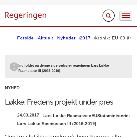
Fold søgefelt ud
Menu
Gå til forsiden
Forside
Aktuelt
Nyheder
2017
Kronik: EU 60 år
Indholdet på denne side vedrører regeringen Lars Løkke
Rasmussen III (2016-2019)
NYHED
Løkke: Fredens projekt under pres
24.03.2017
Lars Løkke Rasmussen
EU
Statsministeriet
Lars Løkke Rasmussen III (2016-2019)
"Jeg tør slet ikke tænke på, hvor Europa ville