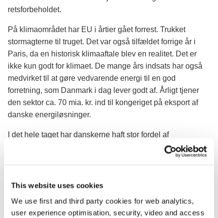
retsforbeholdet.
På klimaområdet har EU i årtier gået forrest. Trukket
stormagterne til truget. Det var også tilfældet forrige år i
Paris, da en historisk klimaaftale blev en realitet. Det er
ikke kun godt for klimaet. De mange års indsats har også
medvirket til at gøre vedvarende energi til en god
forretning, som Danmark i dag lever godt af. Årligt tjener
den sektor ca. 70 mia. kr. ind til kongeriget på eksport af
danske energiløsninger.
I det hele taget har danskerne haft stor fordel af
samarbejdet.
Et LO-ægtepar i ejerbolig har en direkte økonomisk gevinst
af det indre marked i form af en årlig merindtægt på 65.000
This website uses cookies
kr. Og Dansk Industri skønner, at en halv million danske
We use first and third party cookies for web analytics,
arbejdspladser er afhængige af det indre marked.
user experience optimisation, security, video and access