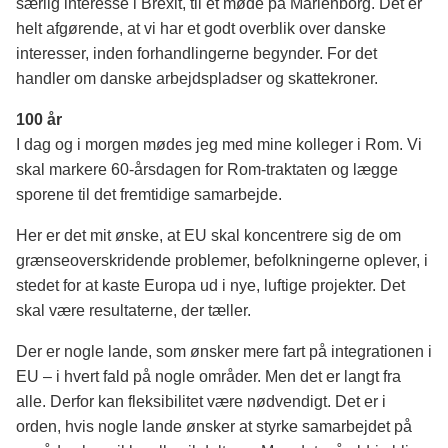
særlig interesse i Brexit, til et møde på Marienborg. Det er
helt afgørende, at vi har et godt overblik over danske
interesser, inden forhandlingerne begynder. For det
handler om danske arbejdspladser og skattekroner.
100 år
I dag og i morgen mødes jeg med mine kolleger i Rom. Vi
skal markere 60-årsdagen for Rom-traktaten og lægge
sporene til det fremtidige samarbejde.
Her er det mit ønske, at EU skal koncentrere sig de om
grænseoverskridende problemer, befolkningerne oplever, i
stedet for at kaste Europa ud i nye, luftige projekter. Det
skal være resultaterne, der tæller.
Der er nogle lande, som ønsker mere fart på integrationen i
EU – i hvert fald på nogle områder. Men det er langt fra
alle. Derfor kan fleksibilitet være nødvendigt. Det er i
orden, hvis nogle lande ønsker at styrke samarbejdet på