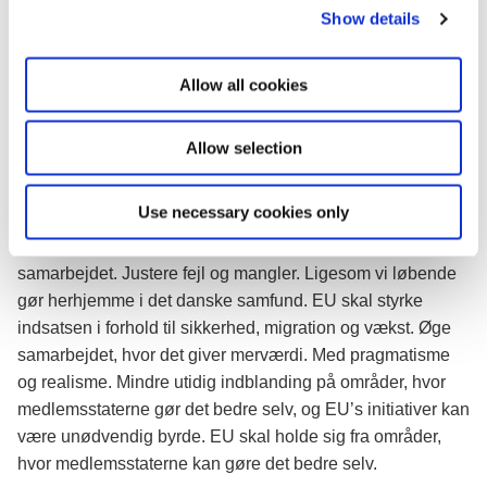
Show details
t
og konflikt.
i
Men fortidens succeser er ikke tilstrækkelige til at
o
Allow all cookies
legitimere fremtidens samarbejde, hvis ikke EU leverer på
n
de områder, hvor befolkningerne i dag forventer fælles
europæiske løsninger. Det bruger yderfløjene i debatten
Allow selection
som argument for, at EU skal afvikles. At EU i sig selv er
problemet. Forsimplede svar på komplicerede problemer.
Use necessary cookies only
Jeg mener, at vi skal gøre EU bedre. Ved at tilpasse
samarbejdet. Justere fejl og mangler. Ligesom vi løbende
gør herhjemme i det danske samfund. EU skal styrke
indsatsen i forhold til sikkerhed, migration og vækst. Øge
samarbejdet, hvor det giver merværdi. Med pragmatisme
og realisme. Mindre utidig indblanding på områder, hvor
medlemsstaterne gør det bedre selv, og EU’s initiativer kan
være unødvendig byrde. EU skal holde sig fra områder,
hvor medlemsstaterne kan gøre det bedre selv.