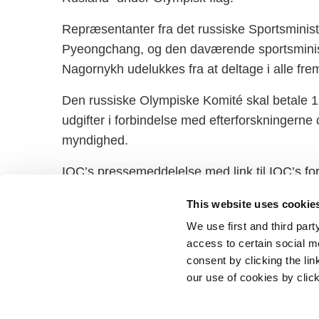
Repræsentanter fra det russiske Sportsministeri
Pyeongchang, og den daværende sportsminis
Nagornykh udelukkes fra at deltage i alle fre
Den russiske Olympiske Komité skal betale 
udgifter i forbindelse med efterforskningerne 
myndighed.
IOC’s pressemeddelelse med link til IOC’s fo
kommissionens rapport
This website uses cookie
We use first and third part
access to certain social m
consent by clicking the li
our use of cookies by clic
Statsminister