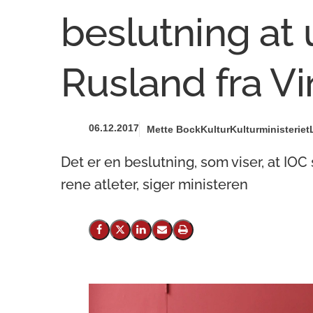
beslutning at
Rusland fra Vi
06.12.2017
Mette Bock
Kultur
Kulturministeriet
Det er en beslutning, som viser, at IO
rene atleter, siger ministeren
Del på Facebook
Del på X (Twitter)
Del på LinkedIn
Send email
Print