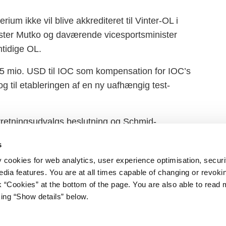
um ikke vil blive akkrediteret til Vinter-OL i
ter Mutko og daværende vicesportsminister
mtidige OL.
15 mio. USD til IOC som kompensation for IOC’s
og til etableringen af en ny uafhængig test-
rretningsudvalgs beslutning og Schmid-
s
y cookies for web analytics, user experience optimisation, securi
edia features. You are at all times capable of changing or revoki
nk “Cookies” at the bottom of the page. You are also able to read
king “Show details” below.
iet
Regeringen på X