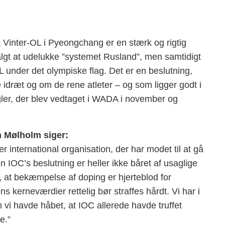
 Vinter-OL i Pyeongchang er en stærk og rigtig
algt at udelukke ”systemet Rusland”, men samtidigt
l OL under det olympiske flag. Det er en beslutning,
idræt og om de rene atleter – og som ligger godt i
gler, der blev vedtaget i WADA i november og
n Mølholm siger:
r international organisation, der har modet til at gå
IOC’s beslutning er heller ikke båret af usaglige
f, at bekæmpelse af doping er hjerteblod for
ns kerneværdier rettelig bør straffes hårdt. Vi har i
 vi havde håbet, at IOC allerede havde truffet
e.”