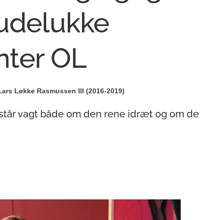
 udelukke
nter OL
Lars Løkke Rasmussen III (2016-2019)
C står vagt både om den rene idræt og om de