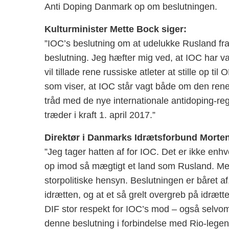
Anti Doping Danmark op om beslutningen.
Kulturminister Mette Bock siger:
”IOC’s beslutning om at udelukke Rusland fra
beslutning. Jeg hæfter mig ved, at IOC har v
vil tillade rene russiske atleter at stille op ti
som viser, at IOC står vagt både om den rene 
tråd med de nye internationale antidoping-re
træder i kraft 1. april 2017.”
Direktør i Danmarks Idrætsforbund Morte
”Jeg tager hatten af for IOC. Det er ikke enhve
op imod så mægtigt et land som Rusland. Men 
storpolitiske hensyn. Beslutningen er båret a
idrætten, og at et så grelt overgreb på idrætte
DIF stor respekt for IOC’s mod – også selvom
denne beslutning i forbindelse med Rio-legen