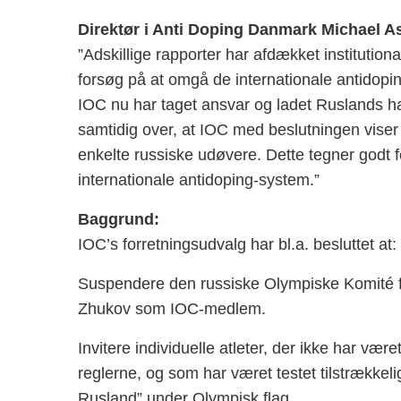
Direktør i Anti Doping Danmark Michael As
”Adskillige rapporter har afdækket institution
forsøg på at omgå de internationale antidopin
IOC nu har taget ansvar og ladet Ruslands h
samtidig over, at IOC med beslutningen viser t
enkelte russiske udøvere. Dette tegner godt 
internationale antidoping-system.”
Baggrund:
IOC’s forretningsudvalg har bl.a. besluttet at:
Suspendere den russiske Olympiske Komité 
Zhukov som IOC-medlem.
Invitere individuelle atleter, der ikke har vær
reglerne, og som har været testet tilstrækkeligt
Rusland” under Olympisk flag.