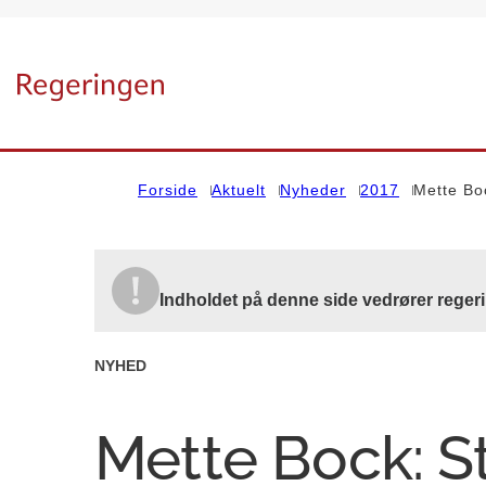
Gå til forsiden
Forside
Aktuelt
Nyheder
2017
Mette Boc
Indholdet på denne side vedrører reger
NYHED
Mette Bock: St