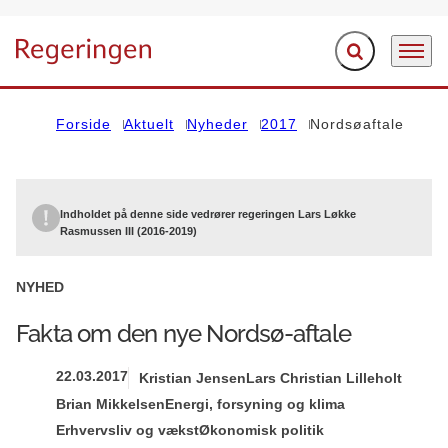
Fold søgefelt ud
Menu
Gå til forsiden
Forside
Aktuelt
Nyheder
2017
Nordsøaftale
Indholdet på denne side vedrører regeringen Lars Løkke
Rasmussen III (2016-2019)
NYHED
Fakta om den nye Nordsø-aftale
22.03.2017
Kristian Jensen
Lars Christian Lilleholt
Brian Mikkelsen
Energi, forsyning og klima
Erhvervsliv og vækst
Økonomisk politik