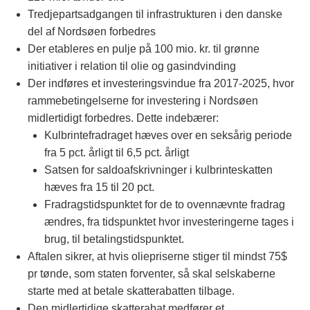
Tredjepartsadgangen til infrastrukturen i den danske
del af Nordsøen forbedres
Der etableres en pulje på 100 mio. kr. til grønne
initiativer i relation til olie og gasindvinding
Der indføres et investeringsvindue fra 2017-2025, hvor
rammebetingelserne for investering i Nordsøen
midlertidigt forbedres. Dette indebærer:
Kulbrintefradraget hæves over en seksårig periode
fra 5 pct. årligt til 6,5 pct. årligt
Satsen for saldoafskrivninger i kulbrinteskatten
hæves fra 15 til 20 pct.
Fradragstidspunktet for de to ovennævnte fradrag
ændres, fra tidspunktet hvor investeringerne tages i
brug, til betalingstidspunktet.
Aftalen sikrer, at hvis oliepriserne stiger til mindst 75$
pr tønde, som staten forventer, så skal selskaberne
starte med at betale skatterabatten tilbage.
Den midlertidige skatterabat medfører et