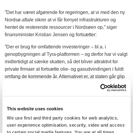
”Det har været afgørende for regeringen, at vi med den ny
Nordsø-aftale sikrer at vi får fornyet infrastrukturen og
hentet de resterende ressourcer i Nordsøen op,” siger
finansminister Kristian Jensen og fortsætter:
”Der er brug for omfattende investeringer – bl.a. i
genopbygningen af Tyra-platformen – og derfor har vi valgt
midlertidigt at sænke skatten, så det bliver attraktivt for
private firmaer at fortsætte olie- og gasudvindingen i fuldt
omfang de kommende år. Alternativet er, at staten går glip
af potentielle milliardindtægter, og at industrien risikerer at
skulle nedlægge lokale arbejdspladser.”
For at fremme investeringer i olieudvinding i Nordsøen
This website uses cookies
sænkes skatten på olie- og gasudvinding i et vindue fra
We use first and third party cookies for web analytics,
2017-2025. Aftalen sikrer dog også, at hvis olieprisen
user experience optimisation, security, video and access
stiger, som staten forventer, så starter en tilbagebetaling af
to certain social media features. You are at all times