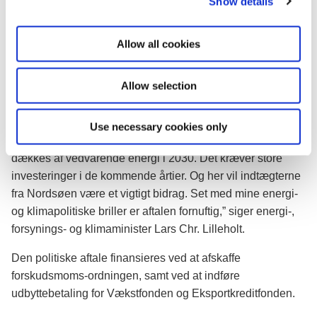
Show details
t
Nordsøen. Dette vil gøre det mere attraktivt at udvikle
i
mindre oliefund.
o
Allow all cookies
”Det er i Danmarks interesse at fortsætte olie- og
n
gasproduktionen i Nordsøen, så vi opretholder vores
Allow selection
forsyningssikkerhed og uafhængighed af energi fra
ustabile egne af verden. Regeringen har sat et ambitiøst
mål om at gøre Danmark uafhængigt af fossile brændsler i
Use necessary cookies only
2050, og at mindst 50 pct. af vores energibehov skal
dækkes af vedvarende energi i 2030. Det kræver store
investeringer i de kommende årtier. Og her vil indtægterne
fra Nordsøen være et vigtigt bidrag. Set med mine energi-
og klimapolitiske briller er aftalen fornuftig,” siger energi-,
forsynings- og klimaminister Lars Chr. Lilleholt.
Den politiske aftale finansieres ved at afskaffe
forskudsmoms-ordningen, samt ved at indføre
udbyttebetaling for Vækstfonden og Eksportkreditfonden.