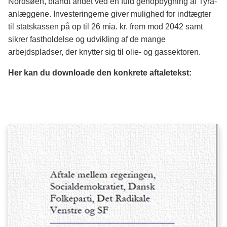
Nordsøen, blandt andet ved en fuld genopbygning af Tyra-
anlæggene. Investeringerne giver mulighed for indtægter
til statskassen på op til 26 mia. kr. frem mod 2042 samt
sikrer fastholdelse og udvikling af de mange
arbejdspladser, der knytter sig til olie- og gassektoren.
Her kan du downloade den konkrete aftaletekst: