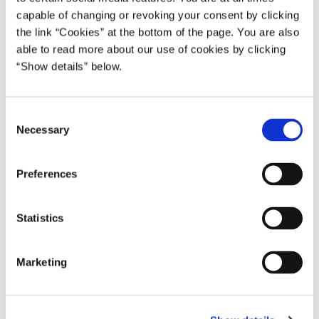
skatterabatten. Staten baserer sine forventninger til
capable of changing or revoking your consent by clicking
olieprisen på bl.a. prognoser fra det Internationale
the link “Cookies” at the bottom of the page. You are also
Energiagentur IEA.
able to read more about our use of cookies by clicking
“Show details” below.
C
Necessary
o
n
s
Preferences
e
n
t
Statistics
S
e
Regeringen har samtidig indgået aftale med DUC om en
Marketing
l
fuld genopbygning af Tyra-anlæggene. DUC vil endvidere
e
bakke op om en række initiativer, der skal forbedre
c
tredjepartsadgangen til infrastrukturen i den danske del af