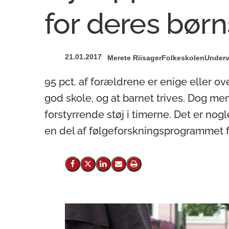
for deres børn
21.01.2017
Merete Riisager
Folkeskolen
Underv
95 pct. af forældrene er enige eller ov
god skole, og at barnet trives. Dog men
forstyrrende støj i timerne. Det er nogl
en del af følgeforskningsprogrammet f
Del på Facebook
Del på X (Twitter)
Del på LinkedIn
Send email
Print