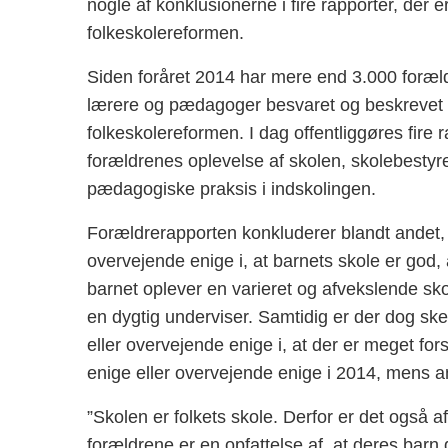
nogle af konklusionerne i fire rapporter, der 
folkeskolereformen.
Siden foråret 2014 har mere end 3.000 foræ
lærere og pædagoger besvaret og beskrevet s
folkeskolereformen. I dag offentliggøres fire r
forældrenes oplevelse af skolen, skolebestyr
pædagogiske praksis i indskolingen.
Forældrerapporten konkluderer blandt andet, 
overvejende enige i, at barnets skole er god, at
barnet oplever en varieret og afvekslende sk
en dygtig underviser. Samtidig er der dog sket
eller overvejende enige i, at der er meget fors
enige eller overvejende enige i 2014, mens and
”Skolen er folkets skole. Derfor er det også a
forældrene er en opfattelse af, at deres bar