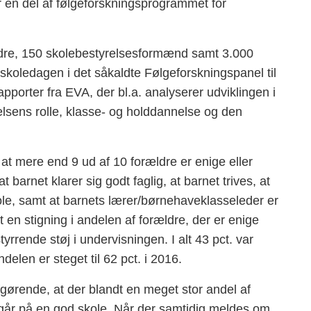
er en del af følgeforskningsprogrammet for
ldre, 150 skolebestyrelsesformænd samt 3.000
koledagen i det såkaldte Følgeforskningspanel til
apporter fra EVA, der bl.a. analyserer udviklingen i
elsens rolle, klasse- og holddannelse og den
at mere end 9 ud af 10 forældre er enige eller
 barnet klarer sig godt faglig, at barnet trives, at
ole, samt at barnets lærer/børnehaveklasseleder er
 en stigning i andelen af forældre, der er enige
tyrrende støj i undervisningen. I alt 43 pct. var
elen er steget til 62 pct. i 2016.
fgørende, at der blandt en meget stor andel af
n går på en god skole. Når der samtidig meldes om