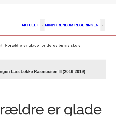
AKTUELT
MINISTRENE
OM REGERINGEN
Aktuelt - Flere links
Om regeri
t: Forældre er glade for deres børns skole
ingen Lars Løkke Rasmussen III (2016-2019)
orældre er glade