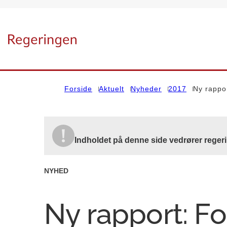
Gå til forsiden
Forside
Aktuelt
Nyheder
2017
Ny rappor
Indholdet på denne side vedrører reger
NYHED
Ny rapport: F