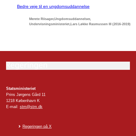
Bedre veje til en ungdomsuddannelse
Merete Riisager
Ungdomsuddannelser
Undervisningsministeriet
Lars Løkke Rasmussen III (2016-2019)
Statsministeriet
Prins Jørgens Gård 11
1218 København K
E-mail:
stm@stm.dk
Regeringen på X