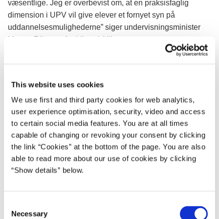
væsentlige. Jeg er overbevist om, at en praksisfaglig
dimension i UPV vil give elever et fornyet syn på
uddannelsesmulighederne” siger undervisningsminister
Merete Riisager fra Liberal Alliance.
I dag vurderer skolen elevens
faglige, personlige og
sociale
forudsætninger. Regeringen og Dansk Folkeparti
deler imidlertid opfattelsen af, at denne vurdering ikke er
This website uses cookies
tilstrækkelig nuanceret i forhold til at vurdere elevernes
We use first and third party cookies for web analytics,
reelle formåen. Derfor er regeringen og Dansk Folkeparti
user experience optimisation, security, video and access
enige om, at der i efteråret 2017 fremsættes forslag til
to certain social media features. You are at all times
ændring af vejledningsloven om indførelse af en
capable of changing or revoking your consent by clicking
praksisfaglig dimension i vurderingen af elevernes
the link “Cookies” at the bottom of the page. You are also
parathed til uddannelse.
able to read more about our use of cookies by clicking
“Show details” below.
For at sikre, at ændringen af
uddannelsesparathedsvurderingen bedst muligt fremmer
målet om at den praksisfaglige dimension skal styrkes, vil
C
Necessary
undervisningsministeren inddrage eksperter og praktikere i
o