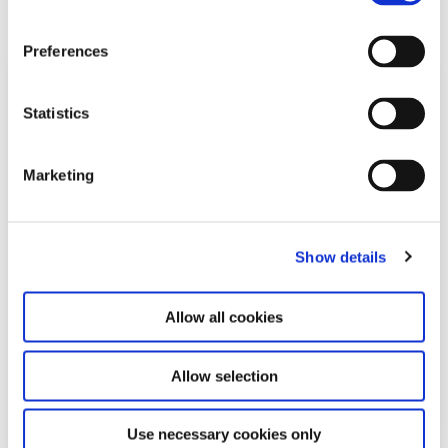
det videre arbejde med den konkrete model.
n
s
Preferences
e
n
t
Statistics
S
e
Marketing
l
e
c
Show details
t
i
o
Allow all cookies
n
Allow selection
Use necessary cookies only