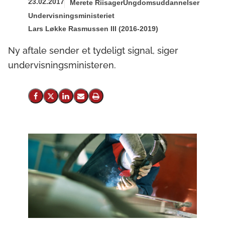
23.02.2017
Merete Riisager
Ungdomsuddannelser
Undervisningsministeriet
Lars Løkke Rasmussen III (2016-2019)
Ny aftale sender et tydeligt signal, siger
undervisningsministeren.
Del på Facebook
Del på X (Twitter)
Del på LinkedIn
Send email
Print