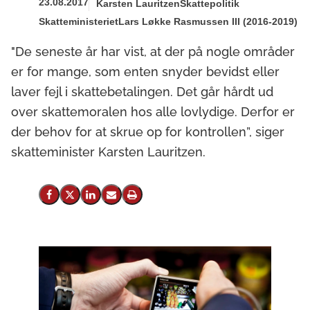
23.08.2017
Karsten Lauritzen
Skattepolitik
Skatteministeriet
Lars Løkke Rasmussen III (2016-2019)
"De seneste år har vist, at der på nogle områder
er for mange, som enten snyder bevidst eller
laver fejl i skattebetalingen. Det går hårdt ud
over skattemoralen hos alle lovlydige. Derfor er
der behov for at skrue op for kontrollen”, siger
skatteminister Karsten Lauritzen.
Del på Facebook
Del på X (Twitter)
Del på LinkedIn
Send email
Print