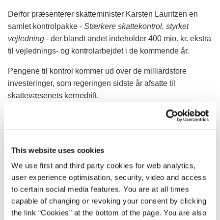
Derfor præsenterer skatteminister Karsten Lauritzen en
samlet kontrolpakke -
Stærkere skattekontrol, styrket
vejledning -
der blandt andet indeholder 400 mio. kr. ekstra
til vejlednings- og kontrolarbejdet i de kommende år.
Pengene til kontrol kommer ud over de milliardstore
investeringer, som regeringen sidste år afsatte til
skattevæsenets kernedrift.
Regeringen vil dermed afsætte 100 mio. kr. årligt til en
styrket skattekontrol. De øgede kontrolressourcer skal
blandt andet bruges på en styrket kontrol af små og
This website uses cookies
mellemstore virksomheder, bedre kontrol på momsområdet
og en stærkere indsats mod organiseret skattesvindel.
We use first and third party cookies for web analytics,
user experience optimisation, security, video and access
”Vores tillidsbaserede skattesystem står og falder med, at
to certain social media features. You are at all times
danskerne har tiltro til, at borgere og virksomheder betaler
capable of changing or revoking your consent by clicking
den skat, de skal. De seneste år har vist, at der på nogle
the link “Cookies” at the bottom of the page. You are also