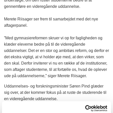
undersøge, om den ruster studenterne bedre til at
gennemføre en videregående uddannelse.
Merete Riisager ser frem til samarbejdet med det nye
aftagerpanel.
”Med gymnasiereformen skruer vi op for fagligheden og
klæder eleverne bedre på til de videregående
uddannelser. Det er en stor og ambitiøs reform, og derfor er
det ekstra vigtigt, at vi holder øje med, at den virker, som
den skal. Derfor inviterer vi nu en række af de institutioner,
som aftager studenterne, til at fortælle os, hvad de oplever
ude på uddannelserne,” siger Merete Riisager.
Uddannelses- og forskningsminister Søren Pind glæder
sig over, at der kommer fokus på at ruste de studerende til
en videregående uddannelse.
”Der er vigtigt at styrke de studerendes skriftlige evner og