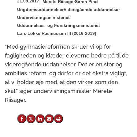
21.09.2017
Merete Riisager
Søren Pind
Ungdomsuddannelser
Videregående uddannelser
Undervisningsministeriet
Uddannelses- og Forskningsministeriet
Lars Løkke Rasmussen III (2016-2019)
”Med gymnasiereformen skruer vi op for
fagligheden og klæder eleverne bedre på til de
videregående uddannelser. Det er en stor og
ambitiøs reform, og derfor er det ekstra vigtigt,
at vi holder øje med, at den virker, som den
skal,” siger undervisningsminister Merete
Riisager.
Del på Facebook
Del på X (Twitter)
Del på LinkedIn
Send email
Print