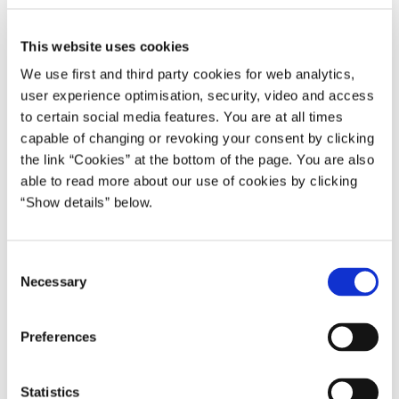
deres evne til sproglig præcision og nuancering. Det er
også vigtigt, at de unge kan tænke abstrakt og at styrke de
This website uses cookies
unges selvstændighed. Da studiekompetencerne netop er
We use first and third party cookies for web analytics,
et indsatsområde i gymnasiereformen, ser jeg frem til at
user experience optimisation, security, video and access
følge, hvordan det vil slå igennem i praksis,” siger Søren
to certain social media features. You are at all times
Pind.
capable of changing or revoking your consent by clicking
Den nye gymnasiereform rummer en lang række initiativer,
the link “Cookies” at the bottom of the page. You are also
som skal styrke elevernes almene dannelse og faglighed.
able to read more about our use of cookies by clicking
Blandt andet styrkes både fremmedsprogene,
“Show details” below.
naturvidenskaben og matematikken, og der vil være
særlige forløb med fokus på elevernes skriftlige træning.
C
Samtidig bliver studieretningerne mere overskuelige og
Necessary
o
mere direkte orienteret mod de videregående uddannelser
n
med fagsammensætninger, der passer til
s
optagelseskravene på uddannelserne.
Preferences
e
n
Der vil gå nogle år, før de første studenter har været
t
Statistics
igennem både en fuld reform og den første tid på en