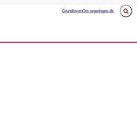
Grundloven
Om regeringen.dk
Fold s
ngen - Flere links