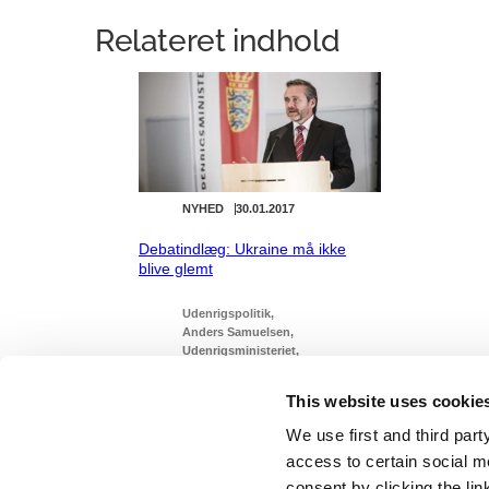
Relateret indhold
NYHED
30.01.2017
Debatindlæg: Ukraine må ikke
blive glemt
Udenrigspolitik
Anders Samuelsen
Udenrigsministeriet
Lars Løkke Rasmussen III (2016-
2019)
This website uses cookie
We use first and third part
access to certain social m
consent by clicking the li