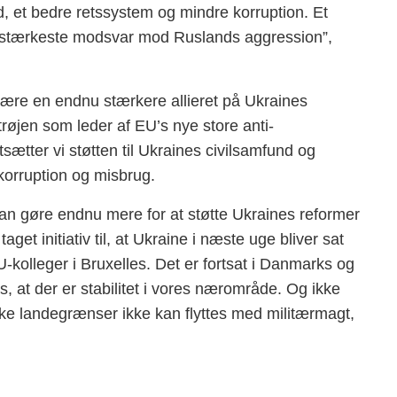
 et bedre retssystem og mindre korruption. Et
et stærkeste modsvar mod Ruslands aggression”,
l være en endnu stærkere allieret på Ukraines
trøjen som leder af EU’s nye store anti-
sætter vi støtten til Ukraines civilsamfund og
 korruption og misbrug.
an gøre endnu mere for at støtte Ukraines reformer
get initiativ til, at Ukraine i næste uge bliver sat
olleger i Bruxelles. Det er fortsat i Danmarks og
s, at der er stabilitet i vores nærområde. Og ikke
iske landegrænser ikke kan flyttes med militærmagt,