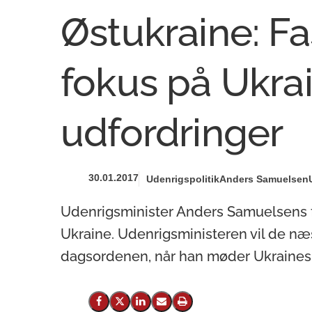
Østukraine: F
fokus på Ukra
udfordringer
30.01.2017
Udenrigspolitik
Anders Samuelsen
Udenrigsminister Anders Samuelsens før
Ukraine. Udenrigsministeren vil de næ
dagsordenen, når han møder Ukraines 
Del på Facebook
Del på X (Twitter)
Del på LinkedIn
Send email
Print