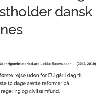
astholder dansk
ines
Udenrigsministeriet
Lars Løkke Rasmussen III (2016-2019)
ste rejse uden for EU går i dag til
ste to dage sætte reformer på
regering og civilsamfund.