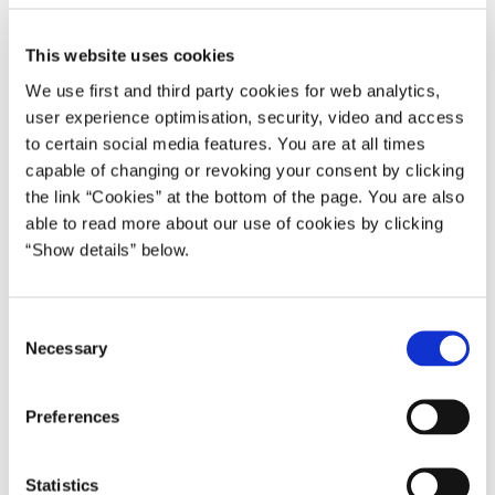
This website uses cookies
We use first and third party cookies for web analytics,
user experience optimisation, security, video and access
to certain social media features. You are at all times
capable of changing or revoking your consent by clicking
Udenrigsminister Anders Samuelsen har ved Arctic Forum
the link “Cookies” at the bottom of the page. You are also
i Arkhangelsk mødt Ruslands udenrigsminister Sergej
able to read more about our use of cookies by clicking
Lavrov under en arbejdsmiddag mellem Lavrov og
“Show details” below.
Danmark, Norge og Island. Hovedemnet var udvikling i
Arktis, men udenrigsministrene drøftede også en række
andre emner på den internationale dagsorden.
C
Necessary
o
”Jeg fik overfor Lavrov slået fast, at vi gerne vil samarbejde
n
med Rusland om Arktis, så vi kan sikre en ordentlig
s
udvikling i Arktis. Men at Ruslands opførsel i Ukraine er
Preferences
e
uacceptabel og at vi derfor står fast på den fælles NATO-
n
og EU-linje, herunder også med sanktioner. Samtidig er
t
Statistics