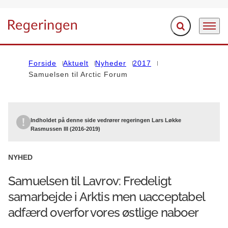
Fold søgefelt ud
Menu
Gå til forsiden
Forside
Aktuelt
Nyheder
2017
Samuelsen til Arctic Forum
Indholdet på denne side vedrører regeringen Lars Løkke
Rasmussen III (2016-2019)
NYHED
Samuelsen til Lavrov: Fredeligt
samarbejde i Arktis men uacceptabel
adfærd overfor vores østlige naboer