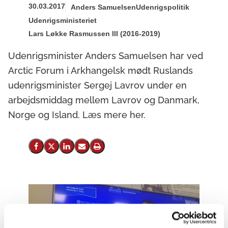
30.03.2017
Anders Samuelsen
Udenrigspolitik
Udenrigsministeriet
Lars Løkke Rasmussen III (2016-2019)
Udenrigsminister Anders Samuelsen har ved
Arctic Forum i Arkhangelsk mødt Ruslands
udenrigsminister Sergej Lavrov under en
arbejdsmiddag mellem Lavrov og Danmark,
Norge og Island. Læs mere her.
Del på Facebook
Del på X (Twitter)
Del på LinkedIn
Send email
Print