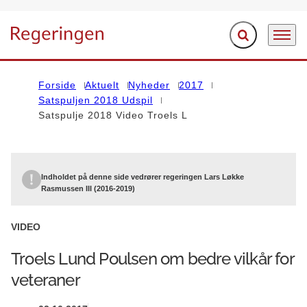
Fold søgefelt ud
Menu
Gå til forsiden
Forside
Aktuelt
Nyheder
2017
Satspuljen 2018 Udspil
Satspulje 2018 Video Troels L
Indholdet på denne side vedrører regeringen Lars Løkke
Rasmussen III (2016-2019)
VIDEO
Troels Lund Poulsen om bedre vilkår for
veteraner