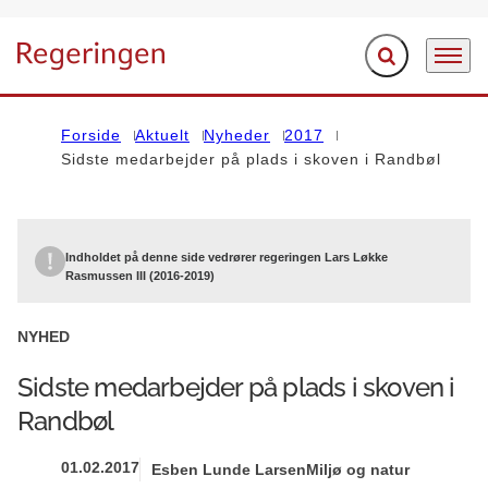
Fold søgefelt ud
Menu
Gå til forsiden
Forside
Aktuelt
Nyheder
2017
Sidste medarbejder på plads i skoven i Randbøl
Indholdet på denne side vedrører regeringen Lars Løkke
Rasmussen III (2016-2019)
NYHED
Sidste medarbejder på plads i skoven i
Randbøl
01.02.2017
Esben Lunde Larsen
Miljø og natur