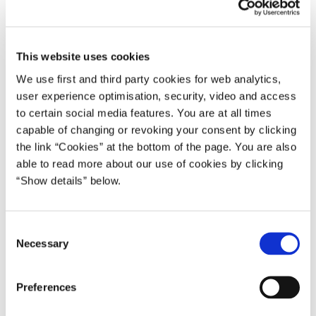
Foruden de 81 medarbejdere i hovedsædet i Randbøl er
yderligere omkring 520 medarbejdere tilknyttet styrelsens
driftscenter og 18 lokalenheder fordelt over hele landet.
This website uses cookies
Dertil kommer omkring 90 medarbejdere i Kystdirektoratet i
We use first and third party cookies for web analytics,
Lemvig, der fra i dag er et direktorat under Naturstyrelsen.
user experience optimisation, security, video and access
to certain social media features. You are at all times
Nye medarbejdere fra lokalområdet
capable of changing or revoking your consent by clicking
Naturstyrelsen har foreløbigt foretaget 56 nyansættelser til
the link “Cookies” at the bottom of the page. You are also
hovedkontoret i Randbøl. Heraf kommer cirka halvdelen
able to read more about our use of cookies by clicking
fra Miljø- og Fødevareministeriets egne institutioner rundt
“Show details” below.
om i landet. Den anden halvdel er helt nye medarbejdere,
hvoraf langt de fleste er bosat i eller omkring
Trekantområdet.
C
Necessary
o
"Det er selvfølgelig ikke uden omkostninger at flytte hele
n
institutioner fra den ene ende af landet til den anden.
s
Derfor er jeg også glad for, at så mange af ministeriets
Preferences
e
medarbejdere har haft mod på en ny hverdag i Randbøl.
n