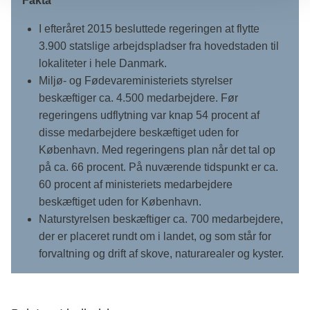
Fakta
I efteråret 2015 besluttede regeringen at flytte
3.900 statslige arbejdspladser fra hovedstaden til
lokaliteter i hele Danmark.
Miljø- og Fødevareministeriets styrelser
beskæftiger ca. 4.500 medarbejdere. Før
regeringens udflytning var knap 54 procent af
disse medarbejdere beskæftiget uden for
København. Med regeringens plan når det tal op
på ca. 66 procent. På nuværende tidspunkt er ca.
60 procent af ministeriets medarbejdere
beskæftiget uden for København.
Naturstyrelsen beskæftiger ca. 700 medarbejdere,
der er placeret rundt om i landet, og som står for
forvaltning og drift af skove, naturarealer og kyster.