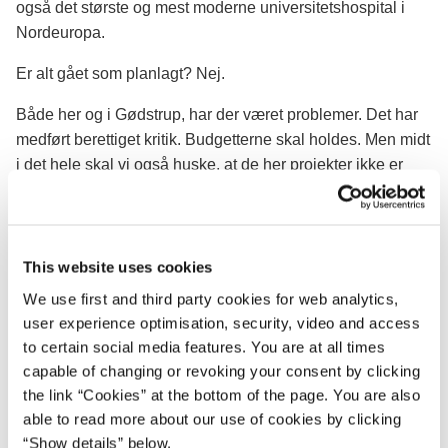
også det største og mest moderne universitetshospital i
Nordeuropa.
Er alt gået som planlagt? Nej.
Både her og i Gødstrup, har der været problemer. Det har
medført berettiget kritik. Budgetterne skal holdes. Men midt
i det hele skal vi også huske, at de her projekter ikke er
noget, man trækker i en automat. De er enormt komplekse.
Vi skal lære af problemerne, så de ikke gentager sig.
Tillykke til Aarhus, som nu får samlet sit sygehus på én
This website uses cookies
matrikel. En ny by i byen. På størrelse med Ribe. Med
We use first and third party cookies for web analytics,
egne kvarterer, gader og torve.
user experience optimisation, security, video and access
to certain social media features. You are at all times
Og når alt det her står færdigt, bliver det Aarhus’ største
capable of changing or revoking your consent by clicking
arbejdsplads med næsten 10.000 ansatte. Og 1 million
the link “Cookies” at the bottom of the page. You are also
patienter hvert år.
able to read more about our use of cookies by clicking
Næsten uvirkelige dimensioner. Men også en
“Show details” below.