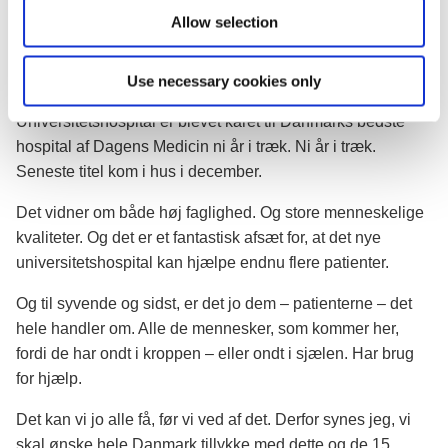
rengøringsassistenter, sosu-medarbejdere, fysioterapeuter,
Allow selection
lægesekretærer – ja jeg kunne blive ved. Uden alle jer,
ville de her bygninger være værdiløse.
Use necessary cookies only
Jeres dedikation og dygtighed har betydet, at Aarhus
Universitetshospital er blevet kåret til Danmarks bedste
hospital af Dagens Medicin ni år i træk. Ni år i træk.
Seneste titel kom i hus i december.
Det vidner om både høj faglighed. Og store menneskelige
kvaliteter. Og det er et fantastisk afsæt for, at det nye
universitetshospital kan hjælpe endnu flere patienter.
Og til syvende og sidst, er det jo dem – patienterne – det
hele handler om. Alle de mennesker, som kommer her,
fordi de har ondt i kroppen – eller ondt i sjælen. Har brug
for hjælp.
Det kan vi jo alle få, før vi ved af det. Derfor synes jeg, vi
skal ønske hele Danmark tillykke med dette og de 15