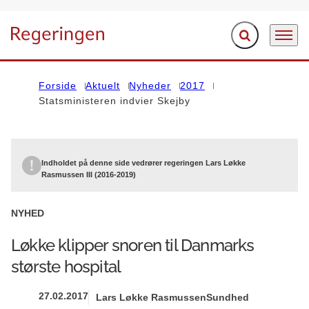
Fold søgefelt ud
Menu
Gå til forsiden
Forside
Aktuelt
Nyheder
2017
Statsministeren indvier Skejby
Indholdet på denne side vedrører regeringen Lars Løkke
Rasmussen III (2016-2019)
NYHED
Løkke klipper snoren til Danmarks
største hospital
27.02.2017
Lars Løkke Rasmussen
Sundhed