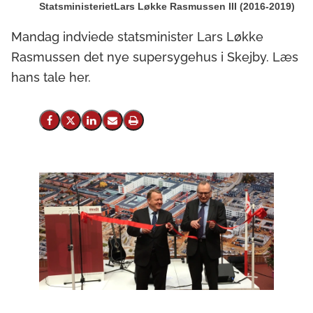
Statsministeriet
Lars Løkke Rasmussen III (2016-2019)
Mandag indviede statsminister Lars Løkke
Rasmussen det nye supersygehus i Skejby. Læs
hans tale her.
Del på Facebook
Del på X (Twitter)
Del på LinkedIn
Send email
Print