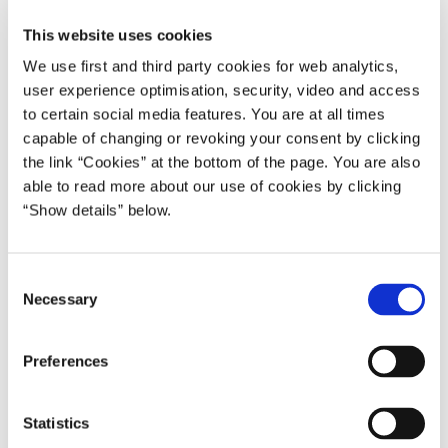
Foto: Scanpix
This website uses cookies
We use first and third party cookies for web analytics,
user experience optimisation, security, video and access
Statsminister Lars Løkke Rasmussen mødes torsdag den
to certain social media features. You are at all times
30. marts med USA’s præsident Donald Trump i Det Hvide
capable of changing or revoking your consent by clicking
Hus i Washington D.C.
the link “Cookies” at the bottom of the page. You are also
able to read more about our use of cookies by clicking
Statsminister Lars Løkke Rasmussen udtaler forud for
“Show details” below.
mødet:
”USA har i årtier været garant for fred, frihed og sikkerhed i
vores del af verden. Skiftende præsidenter har prioriteret
C
Necessary
vores venskab og samarbejde over Atlanten højt. Dette
o
n
møde bekræfter, at Danmark og USA fortsat er tætte
s
allierede.
Preferences
e
Jeg ser frem til drøftelser med præsidenten om, hvordan vi
n
kan fastholde og udbygge det gode forhold mellem vore to
t
Statistics
lande.
S