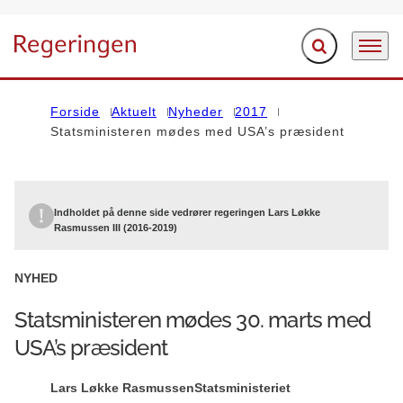
Fold søgefelt ud
Menu
Gå til forsiden
Forside
Aktuelt
Nyheder
2017
Statsministeren mødes med USA’s præsident
Indholdet på denne side vedrører regeringen Lars Løkke
Rasmussen III (2016-2019)
NYHED
Statsministeren mødes 30. marts med
USA’s præsident
Lars Løkke Rasmussen
Statsministeriet