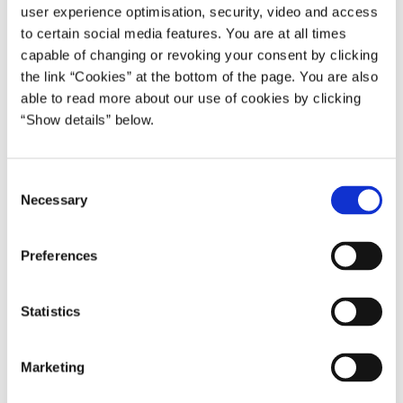
user experience optimisation, security, video and access
to certain social media features. You are at all times
capable of changing or revoking your consent by clicking
the link “Cookies” at the bottom of the page. You are also
Beskæftigesesminister Troels Lund Poulsen
able to read more about our use of cookies by clicking
“Show details” below.
”Arbejdstilsynets eftersyn af ordningen har dog vist, at der
C
er plads til at forbedringer. Jeg har derfor sammen med
Necessary
o
forligskredsen på arbejdsmiljøområdet besluttet at justere
n
ordningen på en række punkter. Fx kan virksomheder med
s
Preferences
en grøn smiley fremover få et nyt risikobaseret tilsyn, hvis
e
der er mistanke om problemer. Det er danskernes
n
arbejdsmiljø, vi taler om, og ingen virksomheder skal
t
Statistics
kunne gå helt under radaren – heller ikke selvom de har en
S
grøn smiley.”
e
Marketing
l
Eftersynet af smileyordningen blev igangsat i 2016, efter
e