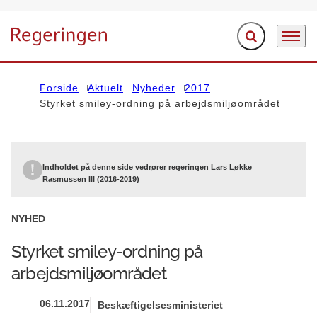
Fold søgefelt ud
Menu
Gå til forsiden
Forside
Aktuelt
Nyheder
2017
Styrket smiley-ordning på arbejdsmiljøområdet
Indholdet på denne side vedrører regeringen Lars Løkke
Rasmussen III (2016-2019)
NYHED
Styrket smiley-ordning på
arbejdsmiljøområdet
06.11.2017
Beskæftigelsesministeriet