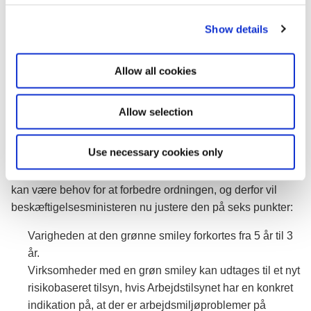
det kom frem, at flere virksomheder med en grøn smiley
c
havde udfordringer med arbejdsmiljøet. Formålet med
Show details
t
eftersynet var derfor at afdække, om smileyordningen
i
fungerer efter hensigten – herunder om der reelt er en
o
Allow all cookies
sammenhæng mellem den grønne smileyordning og et
n
godt arbejdsmiljø, og om der er behov for at ændre
ordningen.
Allow selection
Resultatet har vist, at ordningen grundlæggende fungerer
Use necessary cookies only
og giver en overordnet indikation på, om virksomheden har
et godt arbejdsmiljø. Eftersynet peger dog også på, at der
kan være behov for at forbedre ordningen, og derfor vil
beskæftigelsesministeren nu justere den på seks punkter:
Varigheden at den grønne smiley forkortes fra 5 år til 3
år.
Virksomheder med en grøn smiley kan udtages til et nyt
risikobaseret tilsyn, hvis Arbejdstilsynet har en konkret
indikation på, at der er arbejdsmiljøproblemer på