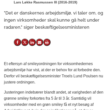
Lars Løkke Rasmussen III (2016-2019)
"Det er danskernes arbejdsmiljø, vi taler om, og
ingen virksomheder skal kunne gå helt under
radaren," siger beskæftigelsesministeren
Del på Facebook
Del på X (Twitter)
Del på LinkedIn
Send email
Print
Et eftersyn af smileyordningen for virksomhedernes
arbejdsmiljø har vist, at der er behov for at forbedre den.
Derfor vil beskæftigelsesminister Troels Lund Poulsen nu
justere ordningen.
Justeringen indebærer blandt andet, at varigheden af den
grønne smiley forkortes fra 5 år til 3 år. Samtidig vil
virksomheder med en grøn smiley få et nyt besøg af